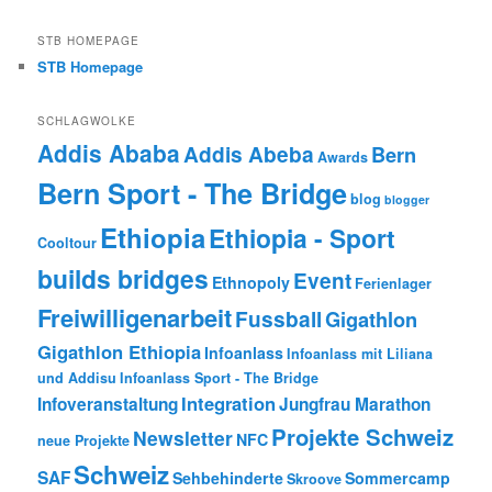
STB HOMEPAGE
STB Homepage
SCHLAGWOLKE
Addis Ababa
Addis Abeba
Bern
Awards
Bern Sport - The Bridge
blog
blogger
Ethiopia
Ethiopia - Sport
Cooltour
builds bridges
Event
Ethnopoly
Ferienlager
Freiwilligenarbeit
Fussball
Gigathlon
Gigathlon Ethiopia
Infoanlass
Infoanlass mit Liliana
und Addisu
Infoanlass Sport - The Bridge
Integration
Infoveranstaltung
Jungfrau Marathon
Projekte Schweiz
Newsletter
NFC
neue Projekte
Schweiz
SAF
Sehbehinderte
Sommercamp
Skroove