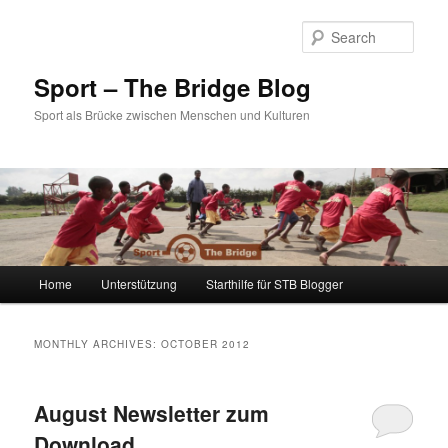
Sear
Sport – The Bridge Blog
Sport als Brücke zwischen Menschen und Kulturen
Main menu
Home
Unterstützung
Starthilfe für STB Blogger
Skip to primary content
Skip to secondary content
MONTHLY ARCHIVES:
OCTOBER 2012
August Newsletter zum
Download