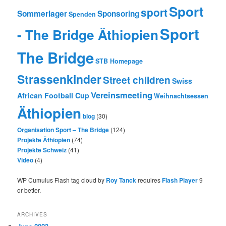
Sport
sport
Sommerlager
Sponsoring
Spenden
Sport
- The Bridge Äthiopien
The Bridge
STB Homepage
Strassenkinder
Street children
Swiss
Vereinsmeeting
African Football Cup
Weihnachtsessen
Äthiopien
blog
(30)
Organisation Sport – The Bridge
(124)
Projekte Äthiopien
(74)
Projekte Schweiz
(41)
Video
(4)
WP Cumulus Flash tag cloud by
Roy Tanck
requires
Flash Player
9
or better.
ARCHIVES