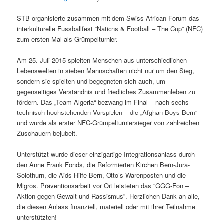
STB organisierte zusammen mit dem Swiss African Forum das
interkulturelle Fussballfest “Nations & Football – The Cup” (NFC)
zum ersten Mal als Grümpelturnier.
Am 25. Juli 2015 spielten Menschen aus unterschiedlichen
Lebenswelten in sieben Mannschaften nicht nur um den Sieg,
sondern sie spielten und begegneten sich auch, um
gegenseitiges Verständnis und friedliches Zusammenleben zu
fördern. Das „Team Algeria“ bezwang im Final – nach sechs
technisch hochstehenden Vorspielen – die „Afghan Boys Bern“
und wurde als erster NFC-Grümpelturniersieger von zahlreichen
Zuschauern bejubelt.
Unterstützt wurde dieser einzigartige Integrationsanlass durch
den Anne Frank Fonds, die Reformierten Kirchen Bern-Jura-
Solothurn, die Aids-Hilfe Bern, Otto’s Warenposten und die
Migros. Präventionsarbeit vor Ort leisteten das “GGG-Fon –
Aktion gegen Gewalt und Rassismus”. Herzlichen Dank an alle,
die diesen Anlass finanziell, materiell oder mit ihrer Teilnahme
unterstützten!