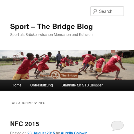
Sear
Sport – The Bridge Blog
Sport als Brücke zwischen Menschen und Kulturen
Main menu
Home
Unterstützung
Starthilfe für STB Blogger
Skip to primary content
Skip to secondary content
TAG ARCHIVES:
NFC
NFC 2015
Posted on
23. August 2015
by
Aurelia Golowin