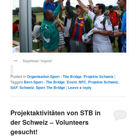
Siegerteam “Algeria”
Posted in
Organisation Sport - The Bridge
,
Projekte Schweiz
|
Tagged
Bern Sport - The Bridge
,
Event
,
NFC
,
Projekte Schweiz
,
SAF
,
Schweiz
,
Sport The Bridge
|
Leave a reply
Projektaktivitäten von STB in
der Schweiz – Volunteers
gesucht!