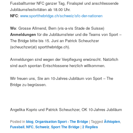
Fussballturnier NFC ganzer Tag, Finalspiel und anschliessende
Jubiläumsfestivitäten ab 18.00 Uhr.
NFC
:
www.sportthebridge.ch/schweiz/sfc-der-nationen
Wo
: Grosse Allmend, Bern (vis-a-vis Stade de Suisse)
Anmeldungen
für die Jubiläumsfeier und die Teams von Sport –
The Bridge bitte bis 15. Juni an Patrick Scheuchzer
(scheuchzer(at) sportthebridge.ch).
Anmeldungen sind wegen der Verpflegung erwünscht. Natürlich
sind auch spontan Entschlossene herzlich willkommen.
Wir freuen uns, Sie am 10-Jahres-Jubiläum von Sport – The
Bridge zu begrüssen.
Angelika Koprio und Patrick Scheuchzer, OK 10-Jahres Jubiläum
Posted in
blog
,
Organisation Sport - The Bridge
|
Tagged
Äthiopien
,
Fussball
,
NFC
,
Schweiz
,
Sport The Bridge
|
2
Replies