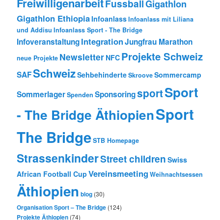
Freiwilligenarbeit
Fussball
Gigathlon
Gigathlon Ethiopia
Infoanlass
Infoanlass mit Liliana
und Addisu
Infoanlass Sport - The Bridge
Integration
Infoveranstaltung
Jungfrau Marathon
Projekte Schweiz
Newsletter
NFC
neue Projekte
Schweiz
SAF
Sehbehinderte
Sommercamp
Skroove
Sport
sport
Sommerlager
Sponsoring
Spenden
Sport
- The Bridge Äthiopien
The Bridge
STB Homepage
Strassenkinder
Street children
Swiss
Vereinsmeeting
African Football Cup
Weihnachtsessen
Äthiopien
blog
(30)
Organisation Sport – The Bridge
(124)
Projekte Äthiopien
(74)