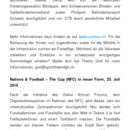
Förderorganisation Blindspot, dem Schweizerischen Blinden- und
Sehbehindertenverband sowie PluSport Behindertensport
Schweiz durchgeführt und von STB durch persönliche Mitarbeit
unterstützt.
Mehr Informationen dazu findest du auf
www.cooltour.ch
. Für die
Betreuung der Kinder und Jugendlichen sowie für die Mithilfe in
der Infrastruktur suchen wir Freiwillige. Möchtest du als Volunteer
mitwirken und Einblicke in ein schweizweit einzigartiges
Sommerlager erhalten? Melde dich bei Thierry Graf für mehr
Informationen, graf@sportthebridge.ch.
Nations & Football – The Cup (NFC) in neuer Form, 25. Juli
2015
Dank der Initiative des Swiss African Forums, dem
Organisationspartner im Rahmen des NFC, wird dieses Jahr ein
interkulturelles „Grümpelturnier“ durchgeführt. Neu werden sich
Fussballerinnen und Fussballer aus aller Welt in Teams à je fünf
FeldspielerInnen und eine/r TorhüterIn messen. Die Fussbälle
werden auf kleinen Feldern inmitten der Stadt Bern gekickt,