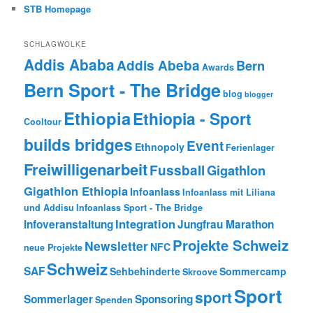
STB Homepage
SCHLAGWOLKE
Addis Ababa
Addis Abeba
Bern
Awards
Bern Sport - The Bridge
blog
blogger
Ethiopia
Ethiopia - Sport
Cooltour
builds bridges
Event
Ethnopoly
Ferienlager
Freiwilligenarbeit
Fussball
Gigathlon
Gigathlon Ethiopia
Infoanlass
Infoanlass mit Liliana
und Addisu
Infoanlass Sport - The Bridge
Integration
Infoveranstaltung
Jungfrau Marathon
Projekte Schweiz
Newsletter
NFC
neue Projekte
Schweiz
SAF
Sehbehinderte
Sommercamp
Skroove
Sport
sport
Sommerlager
Sponsoring
Spenden