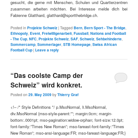
gesucht, die gerne mit Menschen, Schulen und Quartierzentren
zusammen arbeiten möchten. Bei Interesse melde dich bei
Fabienne Glatthard, glatthard@sportthebridge.ch.
Posted in
Projekte Schweiz
|
Tagged
Bern
,
Bern Sport - The Bridge
,
Ethnopoly
,
Event
,
Freiwilligenarbeit
,
Fussball
,
Nations and Football
- The Cup
,
NFC
,
Projekte Schweiz
,
SAF
,
Schweiz
,
Sehbehinderte
,
Sommercamp
,
Sommerlager
,
STB Homepage
,
Swiss African
Football Cup
|
Leave a reply
“Das coolste Camp der
Schweiz” wird konkret.
Posted on
29. May 2009
by
Thierry Graf
<!– /* Style Definitions */ p.MsoNormal, li.MsoNormal,
div.MsoNormal {mso-style-parent:””; margin:0cm; margin-
bottom:.0001pt; mso-pagination:widow-orphan; font-size:12.0pt;
font-family:”Times New Roman”; mso-fareast-font-family:”Times
New Roman”; mso-ansi-language:FR; mso-fareast-language:FR;}