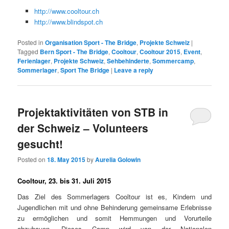
http://www.cooltour.ch
http://www.blindspot.ch
Posted in
Organisation Sport - The Bridge
,
Projekte Schweiz
|
Tagged
Bern Sport - The Bridge
,
Cooltour
,
Cooltour 2015
,
Event
,
Ferienlager
,
Projekte Schweiz
,
Sehbehinderte
,
Sommercamp
,
Sommerlager
,
Sport The Bridge
|
Leave a reply
Projektaktivitäten von STB in
der Schweiz – Volunteers
gesucht!
Posted on
18. May 2015
by
Aurelia Golowin
Cooltour, 23. bis 31. Juli 2015
Das Ziel des Sommerlagers Cooltour ist es, Kindern und
Jugendlichen mit und ohne Behinderung gemeinsame Erlebnisse
zu ermöglichen und somit Hemmungen und Vorurteile
abzubauen. Dieses Camp wird von der Nationalen