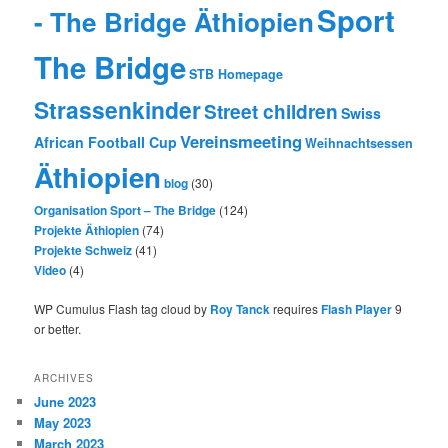
Sport
- The Bridge Äthiopien
The Bridge
STB Homepage
Strassenkinder
Street children
Swiss
Vereinsmeeting
African Football Cup
Weihnachtsessen
Äthiopien
blog
(30)
Organisation Sport – The Bridge
(124)
Projekte Äthiopien
(74)
Projekte Schweiz
(41)
Video
(4)
WP Cumulus Flash tag cloud by
Roy Tanck
requires
Flash Player
9
or better.
ARCHIVES
June 2023
May 2023
March 2023