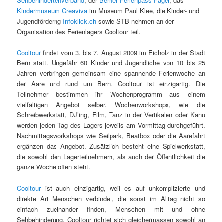
Sehbehindertenverband
, der
Berner Ferienpass Fäger
, das
Kindermuseum Creaviva
im Museum Paul Klee, die Kinder- und
Jugendförderng
Infoklick.ch
sowie STB nehmen an der
Organisation des Ferienlagers Cooltour teil.
Cooltour
findet vom 3. bis 7. August 2009 im Eicholz in der Stadt
Bern statt. Ungefähr 60 Kinder und Jugendliche von 10 bis 25
Jahren verbringen gemeinsam eine spannende Ferienwoche an
der Aare und rund um Bern. Cooltour ist einzigartig. Die
Teilnehmer bestimmen ihr Wochenprogramm aus einem
vielfältigen Angebot selber.
Wochenworkshops, wie die
Schreibwerkstatt, DJ’ing, Film, Tanz in der Vertikalen oder Kanu
werden jeden Tag des Lagers jeweils am Vormittag durchgeführt.
Nachmittagsworkshops wie Seilpark, Beatbox oder die Aarefahrt
ergänzen das Angebot. Zusätzlich besteht eine Spielwerkstatt,
die sowohl den Lagerteilnehmern, als auch der Öffentlichkeit die
ganze Woche offen steht.
Cooltour
ist auch einzigartig, weil es auf unkomplizierte und
direkte Art Menschen verbindet, die sonst im Alltag nicht so
einfach zueinander finden, Menschen mit und ohne
Sehbehinderung. Cooltour richtet sich gleichermassen sowohl an