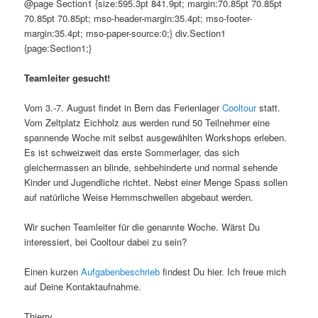
@page Section1 {size:595.3pt 841.9pt; margin:70.85pt 70.85pt
70.85pt 70.85pt; mso-header-margin:35.4pt; mso-footer-
margin:35.4pt; mso-paper-source:0;} div.Section1
{page:Section1;}
Teamleiter gesucht!
Vom 3.-7. August findet in Bern das Ferienlager
Cooltour
statt.
Vom Zeltplatz Eichholz aus werden rund 50 Teilnehmer eine
spannende Woche mit selbst ausgewählten Workshops erleben.
Es ist schweizweit das erste Sommerlager, das sich
gleichermassen an blinde, sehbehinderte und normal sehende
Kinder und Jugendliche richtet. Nebst einer Menge Spass sollen
auf natürliche Weise Hemmschwellen abgebaut werden.
Wir suchen Teamleiter für die genannte Woche. Wärst Du
interessiert, bei Cooltour dabei zu sein?
Einen kurzen
Aufgabenbeschrieb
findest Du hier. Ich freue mich
auf Deine Kontaktaufnahme.
Thierry