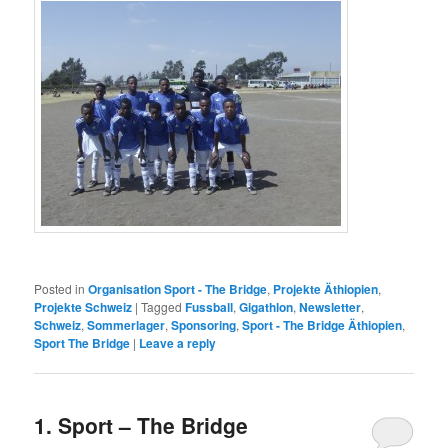
Posted in
Organisation Sport - The Bridge
,
Projekte Äthiopien
,
Projekte Schweiz
|
Tagged
Fussball
,
Gigathlon
,
Newsletter
,
Schweiz
,
Sommerlager
,
Sponsoring
,
Sport - The Bridge Äthiopien
,
Sport The Bridge
|
Leave a reply
1. Sport – The Bridge