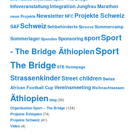
Integration
Infoveranstaltung
Jungfrau Marathon
Projekte Schweiz
Newsletter
NFC
neue Projekte
Schweiz
SAF
Sehbehinderte
Sommercamp
Skroove
Sport
sport
Sommerlager
Sponsoring
Spenden
Sport
- The Bridge Äthiopien
The Bridge
STB Homepage
Strassenkinder
Street children
Swiss
Vereinsmeeting
African Football Cup
Weihnachtsessen
Äthiopien
blog
(30)
Organisation Sport – The Bridge
(124)
Projekte Äthiopien
(74)
Projekte Schweiz
(41)
Video
(4)