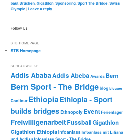
baut Brücken
,
Gigathlon
,
Sponsoring
,
Sport The Bridge
,
Swiss
Olympic
|
Leave a reply
Follow Us
STB HOMEPAGE
STB Homepage
SCHLAGWOLKE
Addis Ababa
Addis Abeba
Bern
Awards
Bern Sport - The Bridge
blog
blogger
Ethiopia
Ethiopia - Sport
Cooltour
builds bridges
Event
Ethnopoly
Ferienlager
Freiwilligenarbeit
Fussball
Gigathlon
Gigathlon Ethiopia
Infoanlass
Infoanlass mit Liliana
und Addisu
Infoanlass Sport - The Bridge