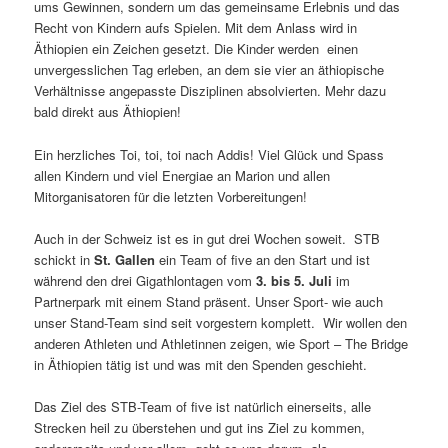
ums Gewinnen, sondern um das gemeinsame Erlebnis und das
Recht von Kindern aufs Spielen. Mit dem Anlass wird in
Äthiopien ein Zeichen gesetzt. Die Kinder werden einen
unvergesslichen Tag erleben, an dem sie vier an äthiopische
Verhältnisse angepasste Disziplinen absolvierten. Mehr dazu
bald direkt aus Äthiopien!
Ein herzliches Toi, toi, toi nach Addis! Viel Glück und Spass
allen Kindern und viel Energiae an Marion und allen
Mitorganisatoren für die letzten Vorbereitungen!
Auch in der Schweiz ist es in gut drei Wochen soweit. STB
schickt in
St. Gallen
ein Team of five an den Start und ist
während den drei Gigathlontagen vom
3. bis 5. Juli
im
Partnerpark mit einem Stand präsent. Unser Sport- wie auch
unser Stand-Team sind seit vorgestern komplett. Wir wollen den
anderen Athleten und Athletinnen zeigen, wie Sport – The Bridge
in Äthiopien tätig ist und was mit den Spenden geschieht.
Das Ziel des STB-Team of five ist natürlich einerseits, alle
Strecken heil zu überstehen und gut ins Ziel zu kommen,