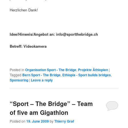
Herzlichen Dank!
Idee/Hinweis/Angebot an: info@sportthebridge.ch
Betreff: Videokamera
Posted in
Organisation Sport - The Bridge
,
Projekte Äthiopien
|
Tagged
Bern Sport - The Bridge
,
Ethiopia - Sport builds bridges
,
Sponsoring
|
Leave a reply
“Sport – The Bridge” – Team
of five am Gigathlon
Posted on
19. June 2009
by
Thierry Graf