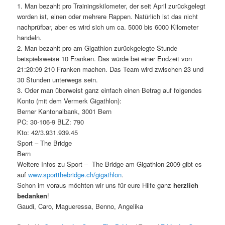
1. Man bezahlt pro Trainingskilometer, der seit April zurückgelegt
worden ist, einen oder mehrere Rappen. Natürlich ist das nicht
nachprüfbar, aber es wird sich um ca. 5000 bis 6000 Kilometer
handeln.
2. Man bezahlt pro am Gigathlon zurückgelegte Stunde
beispielsweise 10 Franken. Das würde bei einer Endzeit von
21:20:09 210 Franken machen. Das Team wird zwischen 23 und
30 Stunden unterwegs sein.
3. Oder man überweist ganz einfach einen Betrag auf folgendes
Konto (mit dem Vermerk Gigathlon):
Berner Kantonalbank, 3001 Bern
PC: 30-106-9 BLZ: 790
Kto: 42/3.931.939.45
Sport – The Bridge
Bern
Weitere Infos zu Sport – The Bridge am Gigathlon 2009 gibt es
auf
www.sportthebridge.ch/gigathlon
.
Schon im voraus möchten wir uns für eure Hilfe ganz
herzlich
bedanken
!
Gaudi, Caro, Magueressa, Benno, Angelika