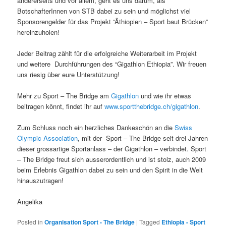
andererseits und vor allem, geht es uns darum, als
BotschafterInnen von STB dabei zu sein und möglichst viel
Sponsorengelder für das Projekt “Äthiopien – Sport baut Brücken”
hereinzuholen!
Jeder Beitrag zählt für die erfolgreiche Weiterarbeit im Projekt
und weitere Durchführungen des “Gigathlon Ethiopia”. Wir freuen
uns riesig über eure Unterstützung!
Mehr zu Sport – The Bridge am
Gigathlon
und wie ihr etwas
beitragen könnt, findet ihr auf
www.sportthebridge.ch/gigathlon
.
Zum Schluss noch ein herzliches Dankeschön an die
Swiss
Olympic Association
, mit der Sport – The Bridge seit drei Jahren
dieser grossartige Sportanlass – der Gigathlon – verbindet. Sport
– The Bridge freut sich ausserordentlich und ist stolz, auch 2009
beim Erlebnis Gigathlon dabei zu sein und den Spirit in die Welt
hinauszutragen!
Angelika
Posted in
Organisation Sport - The Bridge
|
Tagged
Ethiopia - Sport