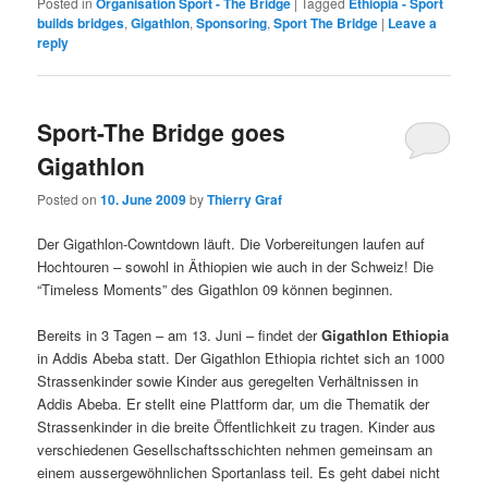
Posted in
Organisation Sport - The Bridge
|
Tagged
Ethiopia - Sport
builds bridges
,
Gigathlon
,
Sponsoring
,
Sport The Bridge
|
Leave a
reply
Sport-The Bridge goes
Gigathlon
Posted on
10. June 2009
by
Thierry Graf
Der Gigathlon-Cowntdown läuft. Die Vorbereitungen laufen auf
Hochtouren – sowohl in Äthiopien wie auch in der Schweiz! Die
“Timeless Moments” des Gigathlon 09 können beginnen.
Bereits in 3 Tagen – am 13. Juni – findet der
Gigathlon Ethiopia
in Addis Abeba statt. Der Gigathlon Ethiopia richtet sich an 1000
Strassenkinder sowie Kinder aus geregelten Verhältnissen in
Addis Abeba. Er stellt eine Plattform dar, um die Thematik der
Strassenkinder in die breite Öffentlichkeit zu tragen. Kinder aus
verschiedenen Gesellschaftsschichten nehmen gemeinsam an
einem aussergewöhnlichen Sportanlass teil. Es geht dabei nicht