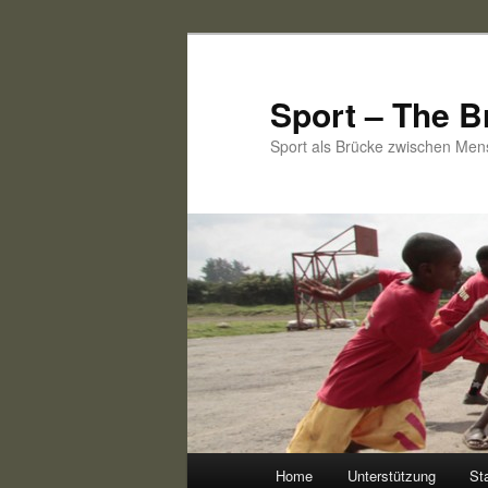
Sport – The B
Sport als Brücke zwischen Men
Main menu
Home
Unterstützung
St
Skip to primary content
Skip to secondary content