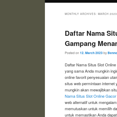
MONTHLY ARCHIVES:
MARCH 2023
Daftar Nama Sit
Gampang Menan
Posted on
12. March 2023
by
Benn
Daftar Nama Situs Slot Onli
yang sama Anda mungkin ingi
online favorit penyesuaian uta
situs web permintaan internet 
mungkin akan mewajibkan situ
Nama Situs Slot Online Gacor
web alternatif untuk mengalam
memutuskan untuk memilih dar
untuk memastikan Anda dapat 