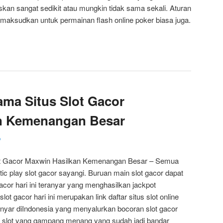
n sangat sedikit atau mungkin tidak sama sekali. Aturan
aksudkan untuk permainan flash online poker biasa juga.
ma Situs Slot Gacor
n Kemenangan Besar
o
t Gacor Maxwin Hasilkan Kemenangan Besar – Semua
ic play slot gacor sayangi. Buruan main slot gacor dapat
cor hari ini teranyar yang menghasilkan jackpot
t gacor hari ini merupakan link daftar situs slot online
yar diIndonesia yang menyalurkan bocoran slot gacor
us slot yang gampang menang yang sudah jadi bandar