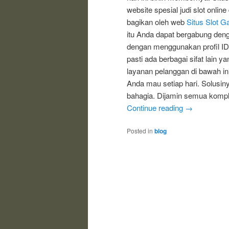
website spesial judi slot onli
bagikan oleh web
Situs Slot 
itu Anda dapat bergabung deng
dengan menggunakan profil ID
pasti ada berbagai sifat lain 
layanan pelanggan di bawah 
Anda mau setiap hari. Solusiny
bahagia. Dijamin semua kompl
Continue reading
→
Posted in
blog