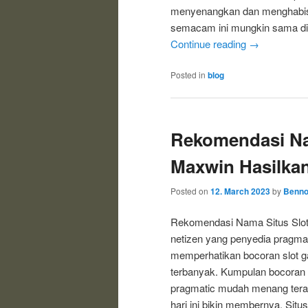
menyenangkan dan menghabiska
semacam ini mungkin sama dim
Continue reading
→
Posted in
blog
Rekomendasi Na
Maxwin Hasilka
Posted on
12. March 2023
by
Benn
Rekomendasi Nama Situs Slo
netizen yang penyedia pragmat
memperhatikan bocoran slot ga
terbanyak. Kumpulan bocoran slo
pragmatic mudah menang teran
hari ini bikin membernya. Sit