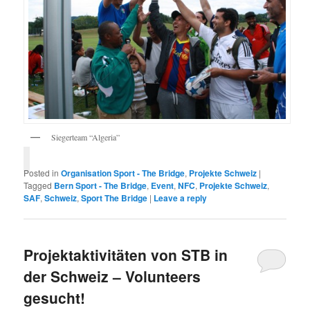
Siegerteam “Algeria”
Posted in
Organisation Sport - The Bridge
,
Projekte Schweiz
|
Tagged
Bern Sport - The Bridge
,
Event
,
NFC
,
Projekte Schweiz
,
SAF
,
Schweiz
,
Sport The Bridge
|
Leave a reply
Projektaktivitäten von STB in
der Schweiz – Volunteers
gesucht!