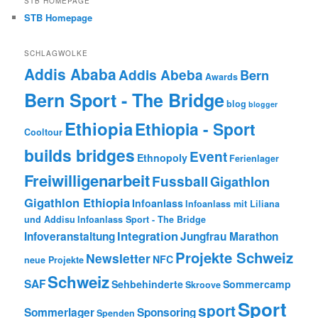
STB HOMEPAGE
STB Homepage
SCHLAGWOLKE
Addis Ababa
Addis Abeba
Bern
Awards
Bern Sport - The Bridge
blog
blogger
Ethiopia
Ethiopia - Sport
Cooltour
builds bridges
Event
Ethnopoly
Ferienlager
Freiwilligenarbeit
Fussball
Gigathlon
Gigathlon Ethiopia
Infoanlass
Infoanlass mit Liliana
und Addisu
Infoanlass Sport - The Bridge
Integration
Infoveranstaltung
Jungfrau Marathon
Projekte Schweiz
Newsletter
NFC
neue Projekte
Schweiz
SAF
Sehbehinderte
Sommercamp
Skroove
Sport
sport
Sommerlager
Sponsoring
Spenden