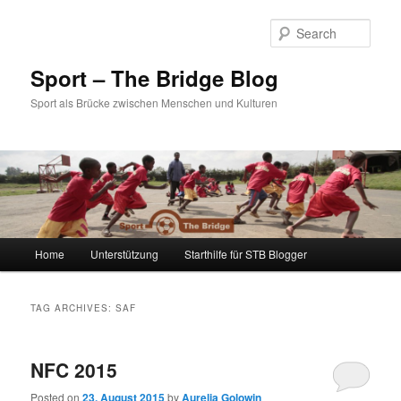
Sear
Sport – The Bridge Blog
Sport als Brücke zwischen Menschen und Kulturen
Main menu
Home
Unterstützung
Starthilfe für STB Blogger
Skip to primary content
Skip to secondary content
TAG ARCHIVES:
SAF
NFC 2015
Posted on
23. August 2015
by
Aurelia Golowin