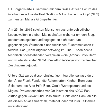
STB organisierte zusammen mit dem Swiss African Forum das
interkulturelle Fussballfest “Nations & Football – The Cup” (NFC)
zum ersten Mal als Grümpelturnier.
Am 25. Juli 2015 spielten Menschen aus unterschiedlichen
Lebenswelten in sieben Mannschaften nicht nur um den Sieg,
sondern sie spielten und begegneten sich auch, um
gegenseitiges Verständnis und friedliches Zusammenleben zu
fördern. Das „Team Algeria“ bezwang im Final – nach sechs
technisch hochstehenden Vorspielen – die „Afghan Boys Bern“
und wurde als erster NFC-Grümpelturniersieger von zahlreichen
Zuschauern bejubelt.
Unterstützt wurde dieser einzigartige Integrationsanlass durch
den Anne Frank Fonds, die Reformierten Kirchen Bern-Jura-
Solothurn, die Aids-Hilfe Bern, Otto’s Warenposten und die
Migros. Präventionsarbeit vor Ort leisteten das “GGG-Fon –
Aktion gegen Gewalt und Rassismus”. Herzlichen Dank an alle,
die diesen Anlass finanziell, materiell oder mit ihrer Teilnahme
unterstützten!