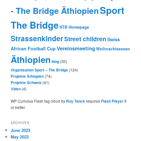
Sport
- The Bridge Äthiopien
The Bridge
STB Homepage
Strassenkinder
Street children
Swiss
Vereinsmeeting
African Football Cup
Weihnachtsessen
Äthiopien
blog
(30)
Organisation Sport – The Bridge
(124)
Projekte Äthiopien
(74)
Projekte Schweiz
(41)
Video
(4)
WP Cumulus Flash tag cloud by
Roy Tanck
requires
Flash Player
9
or better.
ARCHIVES
June 2023
May 2023