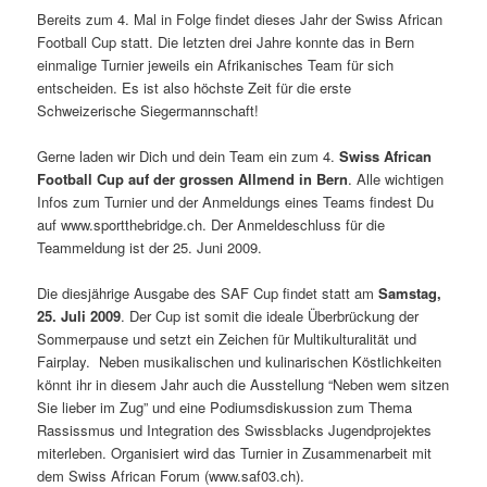
Bereits zum 4. Mal in Folge findet dieses Jahr der Swiss African
Football Cup statt. Die letzten drei Jahre konnte das in Bern
einmalige Turnier jeweils ein Afrikanisches Team für sich
entscheiden. Es ist also höchste Zeit für die erste
Schweizerische Siegermannschaft!
Gerne laden wir Dich und dein Team ein zum 4.
Swiss African
Football Cup auf der grossen Allmend in Bern
. Alle wichtigen
Infos zum Turnier und der Anmeldungs eines Teams findest Du
auf www.sportthebridge.ch. Der Anmeldeschluss für die
Teammeldung ist der 25. Juni 2009.
Die diesjährige Ausgabe des SAF Cup findet statt am
Samstag,
25. Juli 2009
. Der Cup ist somit die ideale Überbrückung der
Sommerpause und setzt ein Zeichen für Multikulturalität und
Fairplay. Neben musikalischen und kulinarischen Köstlichkeiten
könnt ihr in diesem Jahr auch die Ausstellung “Neben wem sitzen
Sie lieber im Zug” und eine Podiumsdiskussion zum Thema
Rassissmus und Integration des Swissblacks Jugendprojektes
miterleben. Organisiert wird das Turnier in Zusammenarbeit mit
dem Swiss African Forum (www.saf03.ch).