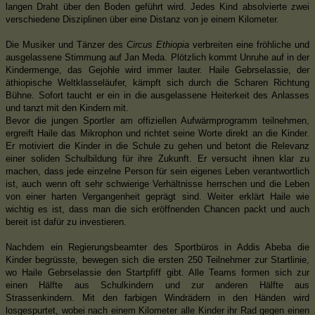
langen Draht über den Boden geführt wird. Jedes Kind absolvierte zwei
verschiedene Disziplinen über eine Distanz von je einem Kilometer.
Die Musiker und Tänzer des
Circus Ethiopia
verbreiten eine fröhliche und
ausgelassene Stimmung auf Jan Meda. Plötzlich kommt Unruhe auf in der
Kindermenge, das Gejohle wird immer lauter. Haile Gebrselassie, der
äthiopische Weltklasseläufer, kämpft sich durch die Scharen Richtung
Bühne. Sofort taucht er ein in die ausgelassene Heiterkeit des Anlasses
und tanzt mit den Kindern mit.
Bevor die jungen Sportler am offiziellen Aufwärmprogramm teilnehmen,
ergreift Haile das Mikrophon und richtet seine Worte direkt an die Kinder.
Er motiviert die Kinder in die Schule zu gehen und betont die Relevanz
einer soliden Schulbildung für ihre Zukunft. Er versucht ihnen klar zu
machen, dass jede einzelne Person für sein eigenes Leben verantwortlich
ist, auch wenn oft sehr schwierige Verhältnisse herrschen und die Leben
von einer harten Vergangenheit geprägt sind. Weiter erklärt Haile wie
wichtig es ist, dass man die sich eröffnenden Chancen packt und auch
bereit ist dafür zu investieren.
Nachdem ein Regierungsbeamter des Sportbüros in Addis Abeba die
Kinder begrüsste, bewegen sich die ersten 250 Teilnehmer zur Startlinie,
wo Haile Gebrselassie den Startpfiff gibt. Alle Teams formen sich zur
einen Hälfte aus Schulkindern und zur anderen Hälfte aus
Strassenkindern. Mit den farbigen Windrädern in den Händen wird
losgespurtet, wobei nach einem Kilometer alle Kinder ihr Rad gegen einen