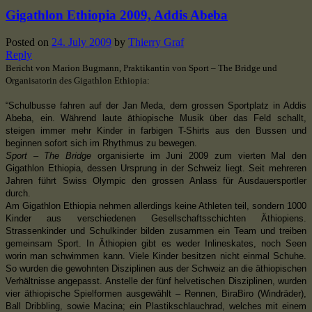
Gigathlon Ethiopia 2009, Addis Abeba
Posted on
24. July 2009
by
Thierry Graf
Reply
Bericht von Marion Bugmann, Praktikantin von Sport – The Bridge und
Organisatorin des Gigathlon Ethiopia:
“Schulbusse fahren auf der Jan Meda, dem grossen Sportplatz in Addis
Abeba, ein. Während laute äthiopische Musik über das Feld schallt,
steigen immer mehr Kinder in farbigen T-Shirts aus den Bussen und
beginnen sofort sich im Rhythmus zu bewegen.
Sport – The Bridge
organisierte im Juni 2009 zum vierten Mal den
Gigathlon Ethiopia, dessen Ursprung in der Schweiz liegt. Seit mehreren
Jahren führt Swiss Olympic den grossen Anlass für Ausdauersportler
durch.
Am Gigathlon Ethiopia nehmen allerdings keine Athleten teil, sondern 1000
Kinder aus verschiedenen Gesellschaftsschichten Äthiopiens.
Strassenkinder und Schulkinder bilden zusammen ein Team und treiben
gemeinsam Sport. In Äthiopien gibt es weder Inlineskates, noch Seen
worin man schwimmen kann. Viele Kinder besitzen nicht einmal Schuhe.
So wurden die gewohnten Disziplinen aus der Schweiz an die äthiopischen
Verhältnisse angepasst. Anstelle der fünf helvetischen Disziplinen, wurden
vier äthiopische Spielformen ausgewählt – Rennen, BiraBiro (Windräder),
Ball Dribbling, sowie Macina; ein Plastikschlauchrad, welches mit einem