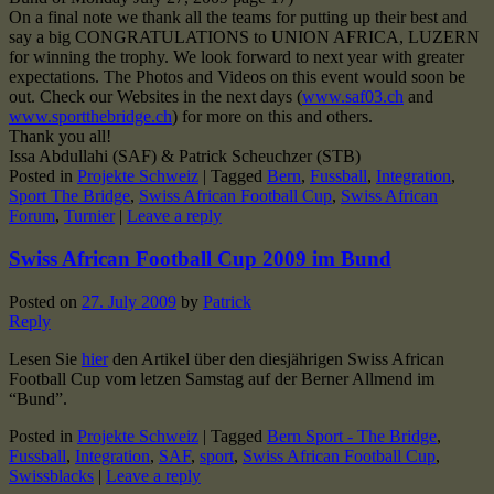
On a final note we thank all the teams for putting up their best and
say a big CONGRATULATIONS to UNION AFRICA, LUZERN
for winning the trophy. We look forward to next year with greater
expectations. The Photos and Videos on this event would soon be
out. Check our Websites in the next days (
www.saf03.ch
and
www.sportthebridge.ch
) for more on this and others.
Thank you all!
Issa Abdullahi (SAF) & Patrick Scheuchzer (STB)
Posted in
Projekte Schweiz
|
Tagged
Bern
,
Fussball
,
Integration
,
Sport The Bridge
,
Swiss African Football Cup
,
Swiss African
Forum
,
Turnier
|
Leave a reply
Swiss African Football Cup 2009 im Bund
Posted on
27. July 2009
by
Patrick
Reply
Lesen Sie
hier
den Artikel über den diesjährigen Swiss African
Football Cup vom letzen Samstag auf der Berner Allmend im
“Bund”.
Posted in
Projekte Schweiz
|
Tagged
Bern Sport - The Bridge
,
Fussball
,
Integration
,
SAF
,
sport
,
Swiss African Football Cup
,
Swissblacks
|
Leave a reply