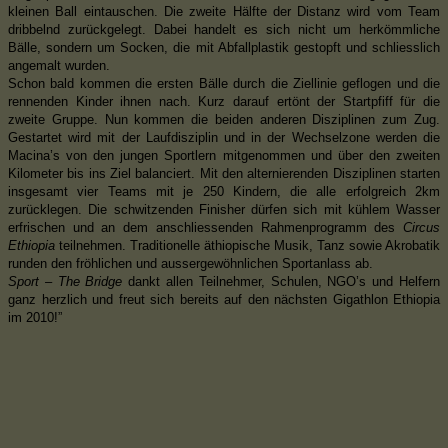
kleinen Ball eintauschen. Die zweite Hälfte der Distanz wird vom Team
dribbelnd zurückgelegt. Dabei handelt es sich nicht um herkömmliche
Bälle, sondern um Socken, die mit Abfallplastik gestopft und schliesslich
angemalt wurden.
Schon bald kommen die ersten Bälle durch die Ziellinie geflogen und die
rennenden Kinder ihnen nach. Kurz darauf ertönt der Startpfiff für die
zweite Gruppe. Nun kommen die beiden anderen Disziplinen zum Zug.
Gestartet wird mit der Laufdisziplin und in der Wechselzone werden die
Macina’s von den jungen Sportlern mitgenommen und über den zweiten
Kilometer bis ins Ziel balanciert. Mit den alternierenden Disziplinen starten
insgesamt vier Teams mit je 250 Kindern, die alle erfolgreich 2km
zurücklegen. Die schwitzenden Finisher dürfen sich mit kühlem Wasser
erfrischen und an dem anschliessenden Rahmenprogramm des
Circus
Ethiopia
teilnehmen. Traditionelle äthiopische Musik, Tanz sowie Akrobatik
runden den fröhlichen und aussergewöhnlichen Sportanlass ab.
Sport – The Bridge
dankt allen Teilnehmer, Schulen, NGO’s und Helfern
ganz herzlich und freut sich bereits auf den nächsten Gigathlon Ethiopia
im 2010!”