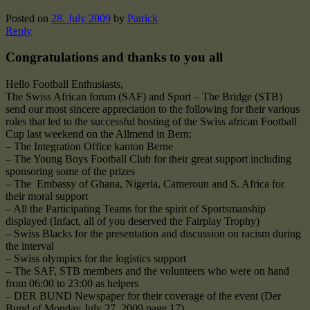
Posted on
28. July 2009
by
Patrick
Reply
Congratulations and thanks to you all
Hello Football Enthusiasts,
The Swiss African forum (SAF) and Sport – The Bridge (STB)
send our most sincere appreciation to the following for their various
roles that led to the successful hosting of the Swiss african Football
Cup last weekend on the Allmend in Bern:
– The Integration Office kanton Berne
– The Young Boys Football Club for their great support including
sponsoring some of the prizes
– The Embassy of Ghana, Nigeria, Cameroun and S. Africa for
their moral support
– All the Participating Teams for the spirit of Sportsmanship
displayed (Infact, all of you deserved the Fairplay Trophy)
– Swiss Blacks for the presentation and discussion on racism during
the interval
– Swiss olympics for the logistics support
– The SAF, STB members and the volunteers who were on hand
from 06:00 to 23:00 as helpers
– DER BUND Newspaper for their coverage of the event (Der
Bund of Monday July 27, 2009 page 17)