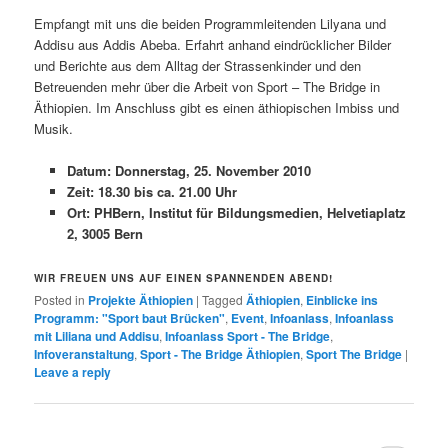
Empfangt mit uns die beiden Programmleitenden Lilyana und
Addisu aus Addis Abeba. Erfahrt anhand eindrücklicher Bilder
und Berichte aus dem Alltag der Strassenkinder und den
Betreuenden mehr über die
Arbeit von Sport – The Bridge in
Äthiopien. Im Anschluss gibt es einen äthiopischen Imbiss und
Musik.
Datum: Donnerstag, 25. November 2010
Zeit: 18.30 bis ca. 21.00 Uhr
Ort: PHBern, Institut für Bildungsmedien, Helvetiaplatz
2, 3005 Bern
WIR FREUEN UNS AUF EINEN SPANNENDEN ABEND!
Posted in
Projekte Äthiopien
|
Tagged
Äthiopien
,
Einblicke ins
Programm: "Sport baut Brücken"
,
Event
,
Infoanlass
,
Infoanlass
mit Liliana und Addisu
,
Infoanlass Sport - The Bridge
,
Infoveranstaltung
,
Sport - The Bridge Äthiopien
,
Sport The Bridge
|
Leave a reply