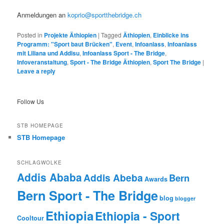
Anmeldungen an
koprio@sportthebridge.ch
Posted in
Projekte Äthiopien
|
Tagged
Äthiopien
,
Einblicke ins
Programm: "Sport baut Brücken"
,
Event
,
Infoanlass
,
Infoanlass
mit Liliana und Addisu
,
Infoanlass Sport - The Bridge
,
Infoveranstaltung
,
Sport - The Bridge Äthiopien
,
Sport The Bridge
|
Leave a reply
Follow Us
STB HOMEPAGE
STB Homepage
SCHLAGWOLKE
Addis Ababa
Addis Abeba
Bern
Awards
Bern Sport - The Bridge
blog
blogger
Ethiopia
Ethiopia - Sport
Cooltour