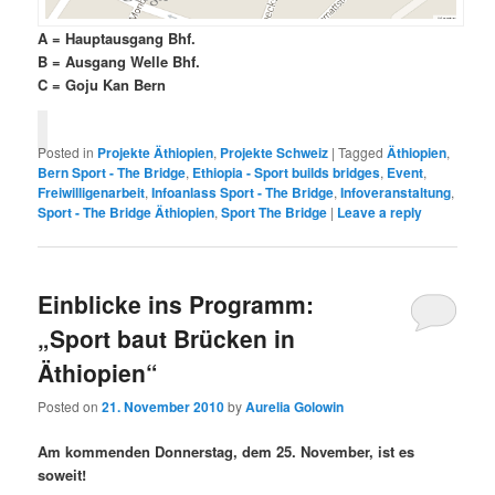
A = Hauptausgang Bhf.
B = Ausgang Welle Bhf.
C = Goju Kan Bern
Posted in
Projekte Äthiopien
,
Projekte Schweiz
|
Tagged
Äthiopien
,
Bern Sport - The Bridge
,
Ethiopia - Sport builds bridges
,
Event
,
Freiwilligenarbeit
,
Infoanlass Sport - The Bridge
,
Infoveranstaltung
,
Sport - The Bridge Äthiopien
,
Sport The Bridge
|
Leave a reply
Einblicke ins Programm:
„Sport baut Brücken in
Äthiopien“
Posted on
21. November 2010
by
Aurelia Golowin
Am kommenden Donnerstag, dem 25. November, ist es
soweit!