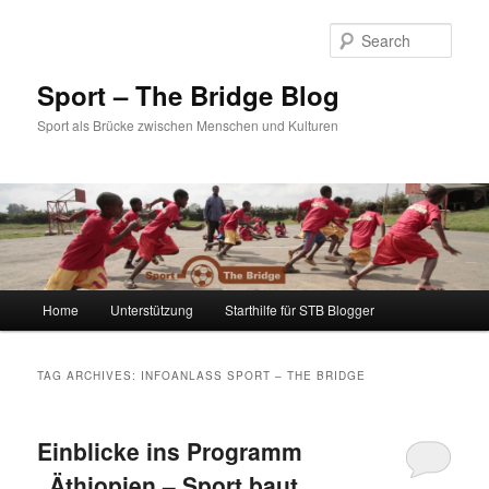
Sear
Sport – The Bridge Blog
Sport als Brücke zwischen Menschen und Kulturen
Main menu
Home
Unterstützung
Starthilfe für STB Blogger
Skip to primary content
Skip to secondary content
TAG ARCHIVES:
INFOANLASS SPORT – THE BRIDGE
Einblicke ins Programm
„Äthiopien – Sport baut