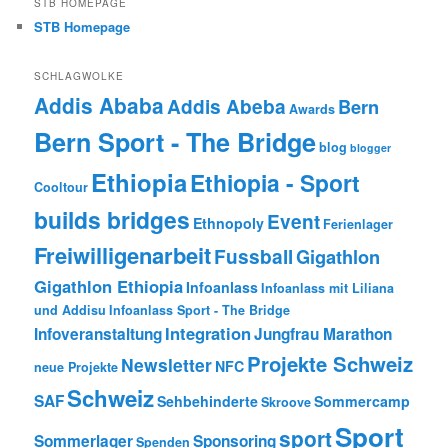
STB HOMEPAGE
STB Homepage
SCHLAGWOLKE
Addis Ababa
Addis Abeba
Bern
Awards
Bern Sport - The Bridge
blog
blogger
Ethiopia
Ethiopia - Sport
Cooltour
builds bridges
Event
Ethnopoly
Ferienlager
Freiwilligenarbeit
Fussball
Gigathlon
Gigathlon Ethiopia
Infoanlass
Infoanlass mit Liliana
und Addisu
Infoanlass Sport - The Bridge
Integration
Infoveranstaltung
Jungfrau Marathon
Projekte Schweiz
Newsletter
NFC
neue Projekte
Schweiz
SAF
Sehbehinderte
Sommercamp
Skroove
Sport
sport
Sommerlager
Sponsoring
Spenden