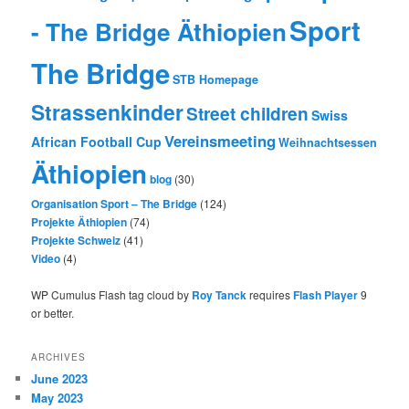
Sport
- The Bridge Äthiopien
The Bridge
STB Homepage
Strassenkinder
Street children
Swiss
Vereinsmeeting
African Football Cup
Weihnachtsessen
Äthiopien
blog
(30)
Organisation Sport – The Bridge
(124)
Projekte Äthiopien
(74)
Projekte Schweiz
(41)
Video
(4)
WP Cumulus Flash tag cloud by
Roy Tanck
requires
Flash Player
9
or better.
ARCHIVES
June 2023
May 2023