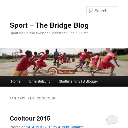
Sear
Sport – The Bridge Blog
Sport als Brücke zwischen Menschen und Kulturen
Main menu
Home
Unterstützung
Starthilfe für STB Blogger
Skip to primary content
Skip to secondary content
TAG ARCHIVES:
COOLTOUR
Cooltour 2015
Posted on
24. August 2015
by
Aurelia Golowin