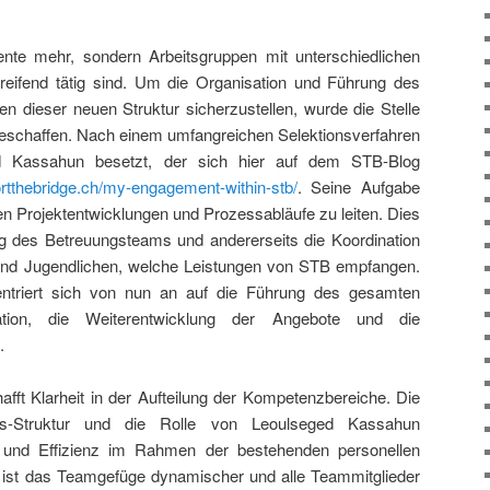
nte mehr, sondern Arbeitsgruppen mit unterschiedlichen
greifend tätig sind. Um die Organisation und Führung des
 dieser neuen Struktur sicherzustellen, wurde die Stelle
schaffen. Nach einem umfangreichen Selektionsverfahren
d Kassahun besetzt, der sich hier auf dem STB-Blog
portthebridge.ch/my-engagement-within-stb/
. Seine Aufgabe
en Projektentwicklungen und Prozessabläufe zu leiten. Dies
ng des Betreuungsteams und andererseits die Koordination
r und Jugendlichen, welche Leistungen von STB empfangen.
riert sich von nun an auf die Führung des gesamten
tion, die Weiterentwicklung der Angebote und die
.
fft Klarheit in der Aufteilung der Kompetenzbereiche. Die
s-Struktur und die Rolle von Leoulseged Kassahun
ät und Effizienz im Rahmen der bestehenden personellen
ist das Teamgefüge dynamischer und alle Teammitglieder