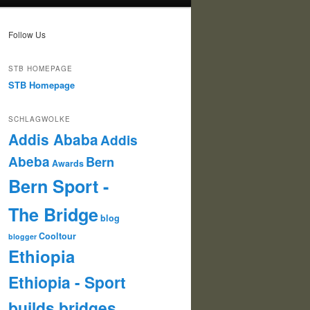
Follow Us
STB HOMEPAGE
STB Homepage
SCHLAGWOLKE
Addis Ababa
Addis
Abeba
Bern
Awards
Bern Sport -
The Bridge
blog
Cooltour
blogger
Ethiopia
Ethiopia - Sport
builds bridges