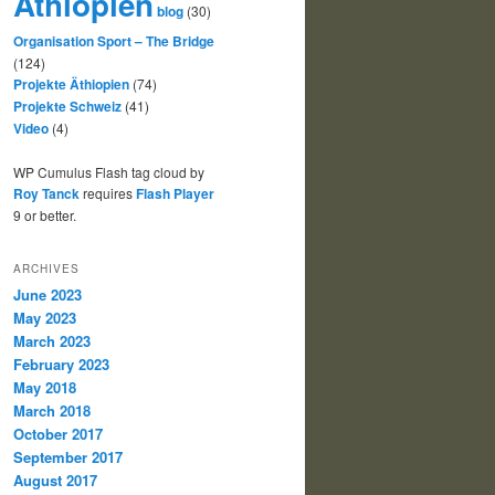
Äthiopien
blog
(30)
Organisation Sport – The Bridge
(124)
Projekte Äthiopien
(74)
Projekte Schweiz
(41)
Video
(4)
WP Cumulus Flash tag cloud by
Roy Tanck
requires
Flash Player
9 or better.
ARCHIVES
June 2023
May 2023
March 2023
February 2023
May 2018
March 2018
October 2017
September 2017
August 2017