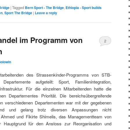
Bridge
|
Tagged
Bern Sport - The Bridge
,
Ethiopia - Sport builds
en
,
Sport The Bridge
|
Leave a reply
andel im Programm von
2
n
Golowin
tarbeitenden des Strassenkinder-Programms von STB-
Departemente aufgeteilt: Sport, Familienintegration,
frastruktur. Für die einzelnen Mitarbeitenden hatte die
nen Departementes Priorität. Die bereichsübergreifende
n verschiedenen Departementen war mit der gegebenen
ernd und gelang trotz diversen Anpassungen nicht
ana Ahmed und Fikirte Shimelis, das Managementteam von
r Hauptgrund für den Anstoss zur Reorganisation und