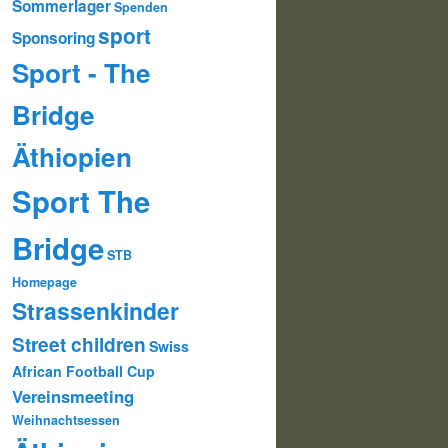
Sommerlager
Spenden
sport
Sponsoring
Sport - The
Bridge
Äthiopien
Sport The
Bridge
STB
Homepage
Strassenkinder
Street children
Swiss
African Football Cup
Vereinsmeeting
Weihnachtsessen