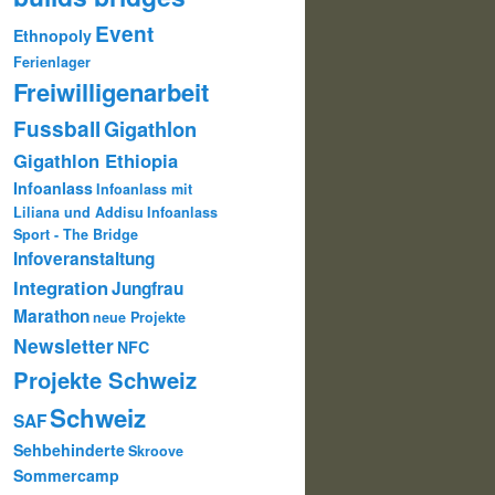
Event
Ethnopoly
Ferienlager
Freiwilligenarbeit
Fussball
Gigathlon
Gigathlon Ethiopia
Infoanlass
Infoanlass mit
Liliana und Addisu
Infoanlass
Sport - The Bridge
Infoveranstaltung
Integration
Jungfrau
Marathon
neue Projekte
Newsletter
NFC
Projekte Schweiz
Schweiz
SAF
Sehbehinderte
Skroove
Sommercamp