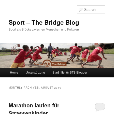
Sear
Sport – The Bridge Blog
Sport als Brücke zwischen Menschen und Kulturen
Main menu
Home
Unterstützung
Starthilfe für STB Blogger
Skip to primary content
Skip to secondary content
MONTHLY ARCHIVES:
AUGUST 2010
Marathon laufen für
Strassenkinder