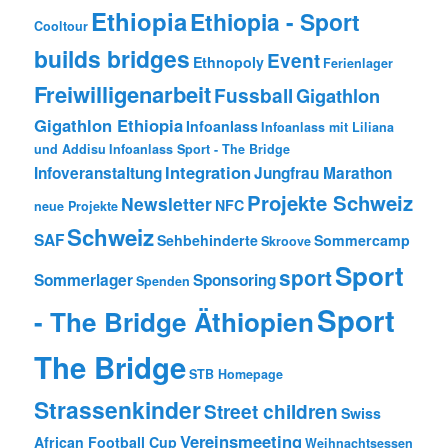
Ethiopia
Ethiopia - Sport
Cooltour
builds bridges
Event
Ethnopoly
Ferienlager
Freiwilligenarbeit
Fussball
Gigathlon
Gigathlon Ethiopia
Infoanlass
Infoanlass mit Liliana
und Addisu
Infoanlass Sport - The Bridge
Integration
Infoveranstaltung
Jungfrau Marathon
Projekte Schweiz
Newsletter
NFC
neue Projekte
Schweiz
SAF
Sehbehinderte
Sommercamp
Skroove
Sport
sport
Sommerlager
Sponsoring
Spenden
Sport
- The Bridge Äthiopien
The Bridge
STB Homepage
Strassenkinder
Street children
Swiss
Vereinsmeeting
African Football Cup
Weihnachtsessen