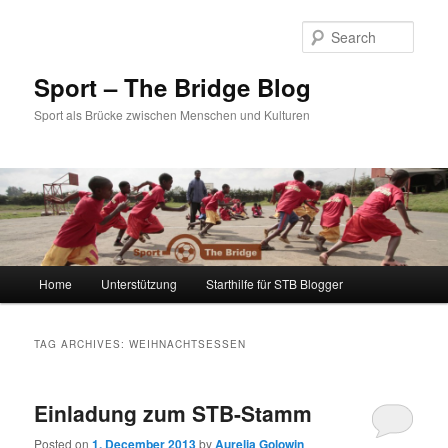
Sear
Sport – The Bridge Blog
Sport als Brücke zwischen Menschen und Kulturen
Main menu
Home
Unterstützung
Starthilfe für STB Blogger
Skip to primary content
Skip to secondary content
TAG ARCHIVES:
WEIHNACHTSESSEN
Einladung zum STB-Stamm
Posted on
1. December 2013
by
Aurelia Golowin