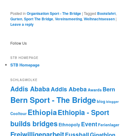
Posted in
Organisation Sport - The Bridge
|
Tagged
Bootsfahrt
,
Gurten
,
Sport The Bridge
,
Vereinsmeeting
,
Weihnachtsessen
|
Leave a reply
Follow Us
STB HOMEPAGE
STB Homepage
SCHLAGWOLKE
Addis Ababa
Addis Abeba
Bern
Awards
Bern Sport - The Bridge
blog
blogger
Ethiopia
Ethiopia - Sport
Cooltour
builds bridges
Event
Ethnopoly
Ferienlager
Freiwilligenarbeit
Fussball
Gigathlon