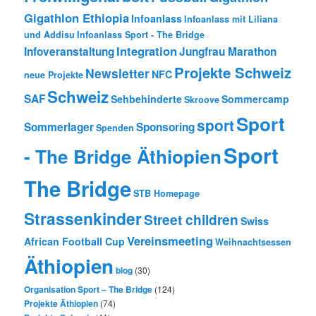
Gigathlon Ethiopia
Infoanlass
Infoanlass mit Liliana
und Addisu
Infoanlass Sport - The Bridge
Integration
Infoveranstaltung
Jungfrau Marathon
Projekte Schweiz
Newsletter
NFC
neue Projekte
Schweiz
SAF
Sehbehinderte
Sommercamp
Skroove
Sport
sport
Sommerlager
Sponsoring
Spenden
Sport
- The Bridge Äthiopien
The Bridge
STB Homepage
Strassenkinder
Street children
Swiss
Vereinsmeeting
African Football Cup
Weihnachtsessen
Äthiopien
blog
(30)
Organisation Sport – The Bridge
(124)
Projekte Äthiopien
(74)