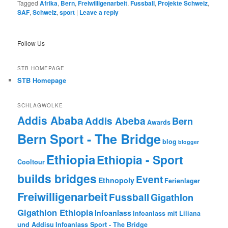
Tagged
Afrika
,
Bern
,
Freiwilligenarbeit
,
Fussball
,
Projekte Schweiz
,
SAF
,
Schweiz
,
sport
|
Leave a reply
Follow Us
STB HOMEPAGE
STB Homepage
SCHLAGWOLKE
Addis Ababa
Addis Abeba
Bern
Awards
Bern Sport - The Bridge
blog
blogger
Ethiopia
Ethiopia - Sport
Cooltour
builds bridges
Event
Ethnopoly
Ferienlager
Freiwilligenarbeit
Fussball
Gigathlon
Gigathlon Ethiopia
Infoanlass
Infoanlass mit Liliana
und Addisu
Infoanlass Sport - The Bridge