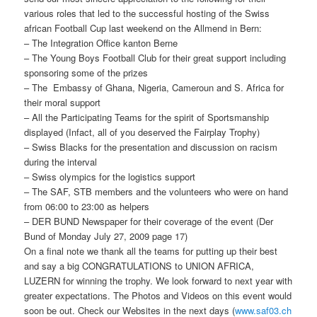
various roles that led to the successful hosting of the Swiss
african Football Cup last weekend on the Allmend in Bern:
– The Integration Office kanton Berne
– The Young Boys Football Club for their great support including
sponsoring some of the prizes
– The Embassy of Ghana, Nigeria, Cameroun and S. Africa for
their moral support
– All the Participating Teams for the spirit of Sportsmanship
displayed (Infact, all of you deserved the Fairplay Trophy)
– Swiss Blacks for the presentation and discussion on racism
during the interval
– Swiss olympics for the logistics support
– The SAF, STB members and the volunteers who were on hand
from 06:00 to 23:00 as helpers
– DER BUND Newspaper for their coverage of the event (Der
Bund of Monday July 27, 2009 page 17)
On a final note we thank all the teams for putting up their best
and say a big CONGRATULATIONS to UNION AFRICA,
LUZERN for winning the trophy. We look forward to next year with
greater expectations. The Photos and Videos on this event would
soon be out. Check our Websites in the next days (
www.saf03.ch