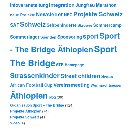
Integration
Infoveranstaltung
Jungfrau Marathon
Projekte Schweiz
Newsletter
NFC
neue Projekte
Schweiz
SAF
Sehbehinderte
Sommercamp
Skroove
Sport
sport
Sommerlager
Sponsoring
Spenden
Sport
- The Bridge Äthiopien
The Bridge
STB Homepage
Strassenkinder
Street children
Swiss
Vereinsmeeting
African Football Cup
Weihnachtsessen
Äthiopien
blog
(30)
Organisation Sport – The Bridge
(124)
Projekte Äthiopien
(74)
Projekte Schweiz
(41)
Video
(4)