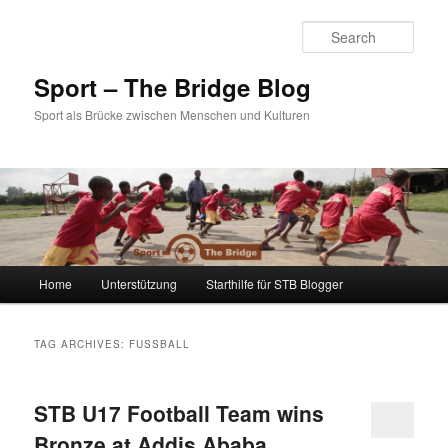
Sear
Sport – The Bridge Blog
Sport als Brücke zwischen Menschen und Kulturen
Main menu
Home
Unterstützung
Starthilfe für STB Blogger
Skip to primary content
Skip to secondary content
TAG ARCHIVES:
FUSSBALL
STB U17 Football Team wins
Bronze at Addis Ababa