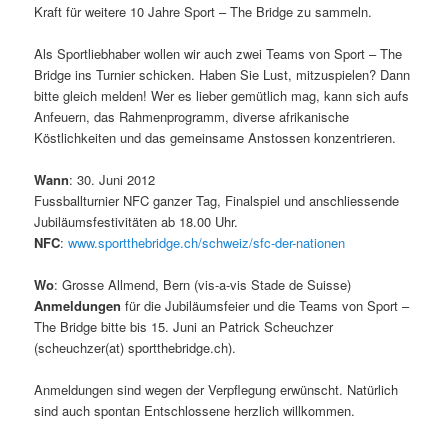
Kraft für weitere 10 Jahre Sport – The Bridge zu sammeln.
Als Sportliebhaber wollen wir auch zwei Teams von Sport – The
Bridge ins Turnier schicken. Haben Sie Lust, mitzuspielen? Dann
bitte gleich melden! Wer es lieber gemütlich mag, kann sich aufs
Anfeuern, das Rahmenprogramm, diverse afrikanische
Köstlichkeiten und das gemeinsame Anstossen konzentrieren.
Wann
: 30. Juni 2012
Fussballturnier NFC ganzer Tag, Finalspiel und anschliessende
Jubiläumsfestivitäten ab 18.00 Uhr.
NFC
:
www.sportthebridge.ch/schweiz/sfc-der-nationen
Wo
: Grosse Allmend, Bern (vis-a-vis Stade de Suisse)
Anmeldungen
für die Jubiläumsfeier und die Teams von Sport –
The Bridge bitte bis 15. Juni an Patrick Scheuchzer
(scheuchzer(at) sportthebridge.ch).
Anmeldungen sind wegen der Verpflegung erwünscht. Natürlich
sind auch spontan Entschlossene herzlich willkommen.