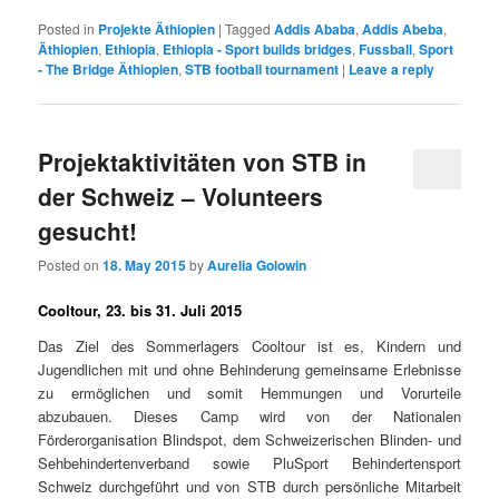
Posted in
Projekte Äthiopien
|
Tagged
Addis Ababa
,
Addis Abeba
,
Äthiopien
,
Ethiopia
,
Ethiopia - Sport builds bridges
,
Fussball
,
Sport
- The Bridge Äthiopien
,
STB football tournament
|
Leave a reply
Projektaktivitäten von STB in
der Schweiz – Volunteers
gesucht!
Posted on
18. May 2015
by
Aurelia Golowin
Cooltour, 23. bis 31. Juli 2015
Das Ziel des Sommerlagers Cooltour ist es, Kindern und
Jugendlichen mit und ohne Behinderung gemeinsame Erlebnisse
zu ermöglichen und somit Hemmungen und Vorurteile
abzubauen. Dieses Camp wird von der Nationalen
Förderorganisation Blindspot, dem Schweizerischen Blinden- und
Sehbehindertenverband sowie PluSport Behindertensport
Schweiz durchgeführt und von STB durch persönliche Mitarbeit