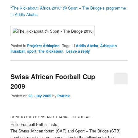
“The Kickabout: Africa 2010” @ Sport – The Bridge’s programme
in Addis Ababa
Posted in
Projekte Äthiopien
|
Tagged
Addis Abeba
,
Äthiopien
,
Fussball
,
sport
,
The Kickabout
|
Leave a reply
Swiss African Football Cup
2009
Posted on
28. July 2009
by
Patrick
CONGRATULATIONS AND THANKS TO YOU ALL
Hello Football Enthusiasts,
The Swiss African forum (SAF) and Sport – The Bridge (STB)
send our most sincere appreciation to the following for their