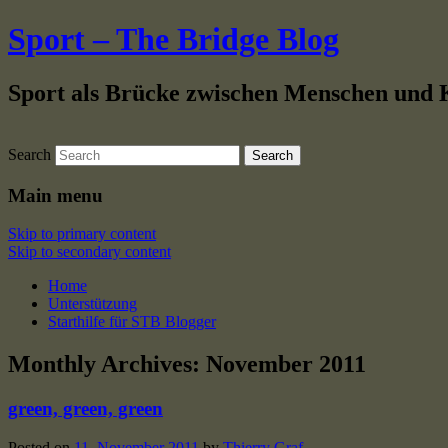
Sport – The Bridge Blog
Sport als Brücke zwischen Menschen und 
Search
Main menu
Skip to primary content
Skip to secondary content
Home
Unterstützung
Starthilfe für STB Blogger
Monthly Archives:
November 2011
green, green, green
Posted on
11. November 2011
by
Thierry Graf