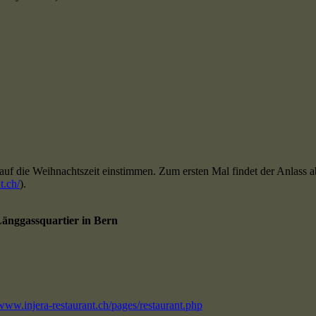
die Weihnachtszeit einstimmen. Zum ersten Mal findet der Anlass aber 
t.ch/
).
 Länggassquartier in Bern
/www.injera-restaurant.ch/pages/restaurant.php