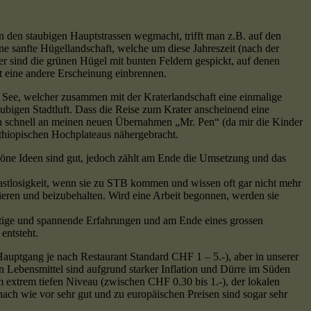
von den staubigen Hauptstrassen wegmacht, trifft man z.B. auf den
ne sanfte Hügellandschaft, welche um diese Jahreszeit (nach der
er sind die grünen Hügel mit bunten Feldern gespickt, auf denen
t eine andere Erscheinung einbrennen.
ee, welcher zusammen mit der Kraterlandschaft eine einmalige
ubigen Stadtluft. Dass die Reise zum Krater anscheinend eine
mich schnell an meinen neuen Übernahmen „Mr. Pen“ (da mir die Kinder
äthiopischen Hochplateaus nähergebracht.
chöne Ideen sind gut, jedoch zählt am Ende die Umsetzung und das
Rastlosigkeit, wenn sie zu STB kommen und wissen oft gar nicht mehr
tieren und beizubehalten. Wird eine Arbeit begonnen, werden sie
chtige und spannende Erfahrungen und am Ende eines grossen
entsteht.
uptgang je nach Restaurant Standard CHF 1 – 5.-), aber in unserer
n Lebensmittel sind aufgrund starker Inflation und Dürre im Süden
 extrem tiefen Niveau (zwischen CHF 0.30 bis 1.-), der lokalen
nach wie vor sehr gut und zu europäischen Preisen sind sogar sehr