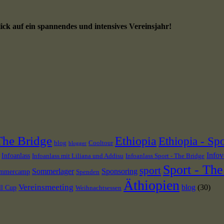
k auf ein spannendes und intensives Vereinsjahr!
The Bridge
Ethiopia
Ethiopia - Spo
blog
Cooltour
blogger
Infov
Infoanlass
Infoanlass mit Liliana und Addisu
Infoanlass Sport - The Bridge
Sport - The
sport
Sommerlager
Sponsoring
mmercamp
Spenden
Äthiopien
Vereinsmeeting
blog
(30)
ll Cup
Weihnachtsessen