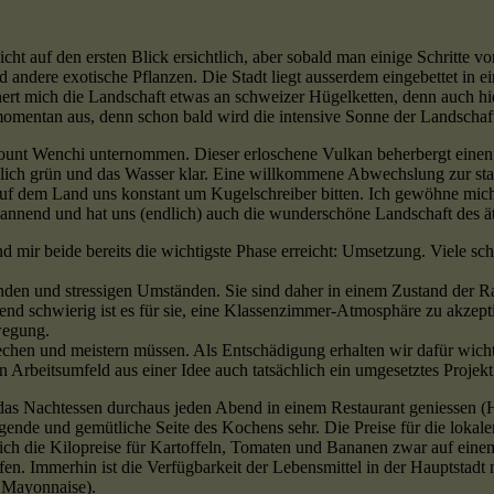
icht auf den ersten Blick ersichtlich, aber sobald man einige Schritte 
ndere exotische Pflanzen. Die Stadt liegt ausserdem eingebettet in ei
nert mich die Landschaft etwas an schweizer Hügelketten, denn auch hi
momentan aus, denn schon bald wird die intensive Sonne der Landschaf
unt Wenchi unternommen. Dieser erloschene Vulkan beherbergt einen S
blich grün und das Wasser klar. Eine willkommene Abwechslung zur sta
nder auf dem Land uns konstant um Kugelschreiber bitten. Ich gewöhne 
spannend und hat uns (endlich) auch die wunderschöne Landschaft des 
d mir beide bereits die wichtigste Phase erreicht: Umsetzung. Viele s
ernden und stressigen Umständen. Sie sind daher in einem Zustand der 
echend schwierig ist es für sie, eine Klassenzimmer-Atmosphäre zu akzep
wegung.
prechen und meistern müssen. Als Entschädigung erhalten wir dafür wi
n Arbeitsumfeld aus einer Idee auch tatsächlich ein umgesetztes Projekt 
s Nachtessen durchaus jeden Abend in einem Restaurant geniessen (Ha
ende und gemütliche Seite des Kochens sehr. Die Preise für die lokale
ich die Kilopreise für Kartoffeln, Tomaten und Bananen zwar auf einem
fen. Immerhin ist die Verfügbarkeit der Lebensmittel in der Hauptstadt 
e Mayonnaise).