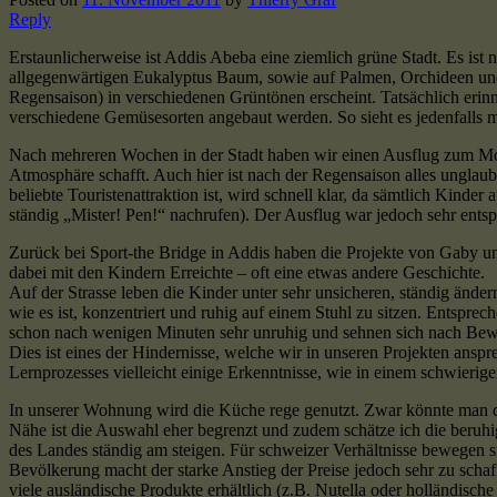
Reply
Erstaunlicherweise ist Addis Abeba eine ziemlich grüne Stadt. Es ist n
allgegenwärtigen Eukalyptus Baum, sowie auf Palmen, Orchideen und a
Regensaison) in verschiedenen Grüntönen erscheint. Tatsächlich erin
verschiedene Gemüsesorten angebaut werden. So sieht es jedenfalls 
Nach mehreren Wochen in der Stadt haben wir einen Ausflug zum Mo
Atmosphäre schafft. Auch hier ist nach der Regensaison alles unglau
beliebte Touristenattraktion ist, wird schnell klar, da sämtlich Ki
ständig „Mister! Pen!“ nachrufen). Der Ausflug war jedoch sehr ent
Zurück bei Sport-the Bridge in Addis haben die Projekte von Gaby un
dabei mit den Kindern Erreichte – oft eine etwas andere Geschichte.
Auf der Strasse leben die Kinder unter sehr unsicheren, ständig änd
wie es ist, konzentriert und ruhig auf einem Stuhl zu sitzen. Entspr
schon nach wenigen Minuten sehr unruhig und sehnen sich nach Be
Dies ist eines der Hindernisse, welche wir in unseren Projekten ans
Lernprozesses vielleicht einige Erkenntnisse, wie in einem schwierige
In unserer Wohnung wird die Küche rege genutzt. Zwar könnte man da
Nähe ist die Auswahl eher begrenzt und zudem schätze ich die beruhig
des Landes ständig am steigen. Für schweizer Verhältnisse bewegen s
Bevölkerung macht der starke Anstieg der Preise jedoch sehr zu schaf
viele ausländische Produkte erhältlich (z.B. Nutella oder holländisch