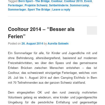
Tagged
Bern Sport - The Bridge
,
Cooltour
,
Cooltour 2015
,
Event
,
Ferienlager
,
Projekte Schweiz
,
Sehbehinderte
,
Sommercamp
,
Sommerlager
,
Sport The Bridge
|
Leave a reply
Cooltour 2014 – “Besser als
Ferien”
Posted on
26. August 2014
by
Aurelia Golowin
Ein Sommerlager für
alle
, für Kinder und Jugendliche mit und
ohne Behinderung, altersübergreifend, basierend auf modernen
Freizeitaktivitäten, wo über den Spass und das gemeinsame
Erleben Brücken zwischen Menschen entstehen – das ist
Cooltour, das schweizweit einzigartige Ferienlager, welches vom
25. Juli bis 1. August 2014 auf dem Camping Eichholz in Bern
mit 70 Teilnehmenden aus der ganzen Schweiz stattfand.
Dem eingespielten OK und den rund zwanzig motivierten
Volunteers gelang es wiederum, eine kinder- und jugendgerechte
Umgebung für die persönliche Entfaltung und gegenseitige