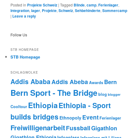
Posted in
Projekte Schweiz
|
Tagged
Blinde
,
camp
,
Ferienlager
,
Integration
,
lager
,
Projekte
,
Schweiz
,
Sehbehinderte
,
Sommercamp
|
Leave a reply
Follow Us
STB HOMEPAGE
STB Homepage
SCHLAGWOLKE
Addis Ababa
Addis Abeba
Bern
Awards
Bern Sport - The Bridge
blog
blogger
Ethiopia
Ethiopia - Sport
Cooltour
builds bridges
Event
Ethnopoly
Ferienlager
Freiwilligenarbeit
Fussball
Gigathlon
Gigathlon Ethiopia
Infoanlass
Infoanlass mit Liliana