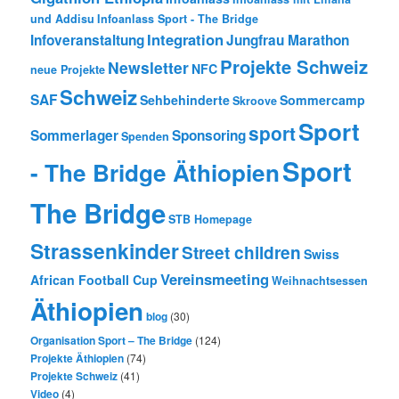
und Addisu
Infoanlass Sport - The Bridge
Integration
Infoveranstaltung
Jungfrau Marathon
Projekte Schweiz
Newsletter
NFC
neue Projekte
Schweiz
SAF
Sehbehinderte
Sommercamp
Skroove
Sport
sport
Sommerlager
Sponsoring
Spenden
Sport
- The Bridge Äthiopien
The Bridge
STB Homepage
Strassenkinder
Street children
Swiss
Vereinsmeeting
African Football Cup
Weihnachtsessen
Äthiopien
blog
(30)
Organisation Sport – The Bridge
(124)
Projekte Äthiopien
(74)
Projekte Schweiz
(41)
Video
(4)