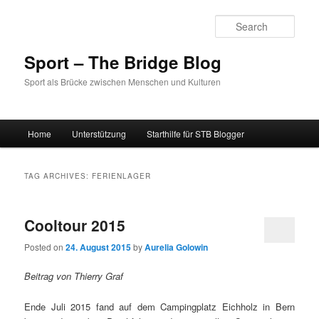
Sear
Sport – The Bridge Blog
Sport als Brücke zwischen Menschen und Kulturen
Main menu
Home
Unterstützung
Starthilfe für STB Blogger
Skip to primary content
Skip to secondary content
TAG ARCHIVES:
FERIENLAGER
Cooltour 2015
Posted on
24. August 2015
by
Aurelia Golowin
Beitrag von Thierry Graf
Ende Juli 2015 fand auf dem Campingplatz Eichholz in Bern