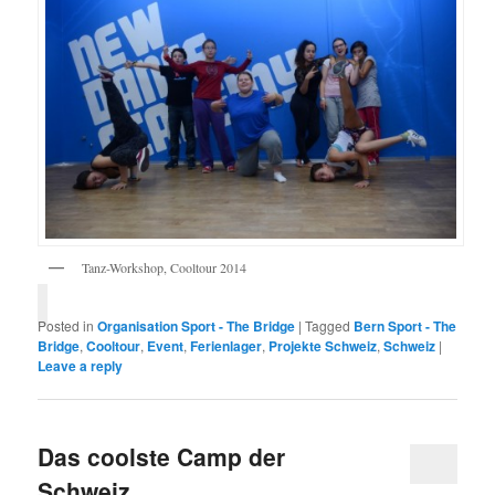
Tanz-Workshop, Cooltour 2014
Posted in
Organisation Sport - The Bridge
|
Tagged
Bern Sport - The
Bridge
,
Cooltour
,
Event
,
Ferienlager
,
Projekte Schweiz
,
Schweiz
|
Leave a reply
Das coolste Camp der
Schweiz