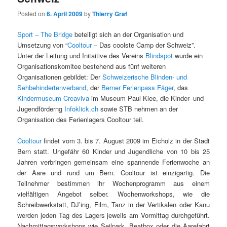
Posted on
6. April 2009
by
Thierry Graf
Sport – The Bridge
beteiligt sich an der Organisation und
Umsetzung von “
Cooltour
– Das coolste Camp der Schweiz”.
Unter der Leitung und Initaitive des Vereins
Blindspot
wurde ein
Organisationskomitee bestehend aus fünf weiteren
Organisationen gebildet: Der
Schweizerische Blinden- und
Sehbehindertenverband
, der
Berner Ferienpass Fäger
, das
Kindermuseum Creaviva
im Museum Paul Klee, die Kinder- und
Jugendförderng
Infoklick.ch
sowie STB nehmen an der
Organisation des Ferienlagers Cooltour teil.
Cooltour
findet vom 3. bis 7. August 2009 im Eicholz in der Stadt
Bern statt. Ungefähr 60 Kinder und Jugendliche von 10 bis 25
Jahren verbringen gemeinsam eine spannende Ferienwoche an
der Aare und rund um Bern. Cooltour ist einzigartig. Die
Teilnehmer bestimmen ihr Wochenprogramm aus einem
vielfältigen Angebot selber.
Wochenworkshops, wie die
Schreibwerkstatt, DJ’ing, Film, Tanz in der Vertikalen oder Kanu
werden jeden Tag des Lagers jeweils am Vormittag durchgeführt.
Nachmittagsworkshops wie Seilpark, Beatbox oder die Aarefahrt