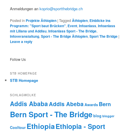
Anmeldungen an
koprio@sportthebridge.ch
Posted in
Projekte Äthiopien
|
Tagged
Äthiopien
,
Einblicke ins
Programm: "Sport baut Brücken"
,
Event
,
Infoanlass
,
Infoanlass
mit Liliana und Addisu
,
Infoanlass Sport - The Bridge
,
Infoveranstaltung
,
Sport - The Bridge Äthiopien
,
Sport The Bridge
|
Leave a reply
Follow Us
STB HOMEPAGE
STB Homepage
SCHLAGWOLKE
Addis Ababa
Addis Abeba
Bern
Awards
Bern Sport - The Bridge
blog
blogger
Ethiopia
Ethiopia - Sport
Cooltour