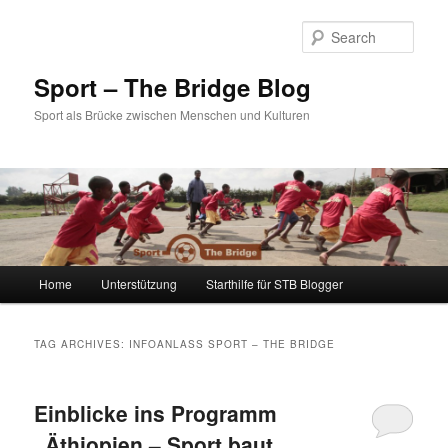
Sear
Sport – The Bridge Blog
Sport als Brücke zwischen Menschen und Kulturen
Main menu
Home
Unterstützung
Starthilfe für STB Blogger
Skip to primary content
Skip to secondary content
TAG ARCHIVES:
INFOANLASS SPORT – THE BRIDGE
Einblicke ins Programm
„Äthiopien – Sport baut