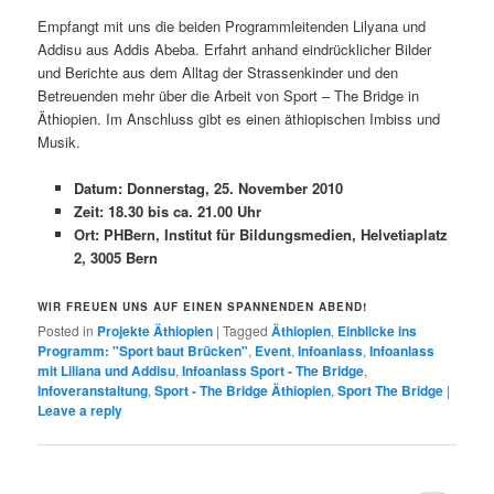
Empfangt mit uns die beiden Programmleitenden Lilyana und
Addisu aus Addis Abeba. Erfahrt anhand eindrücklicher Bilder
und Berichte aus dem Alltag der Strassenkinder und den
Betreuenden mehr über die
Arbeit von Sport – The Bridge in
Äthiopien. Im Anschluss gibt es einen äthiopischen Imbiss und
Musik.
Datum: Donnerstag, 25. November 2010
Zeit: 18.30 bis ca. 21.00 Uhr
Ort: PHBern, Institut für Bildungsmedien, Helvetiaplatz
2, 3005 Bern
WIR FREUEN UNS AUF EINEN SPANNENDEN ABEND!
Posted in
Projekte Äthiopien
|
Tagged
Äthiopien
,
Einblicke ins
Programm: "Sport baut Brücken"
,
Event
,
Infoanlass
,
Infoanlass
mit Liliana und Addisu
,
Infoanlass Sport - The Bridge
,
Infoveranstaltung
,
Sport - The Bridge Äthiopien
,
Sport The Bridge
|
Leave a reply