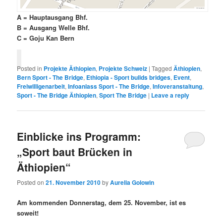
A = Hauptausgang Bhf.
B = Ausgang Welle Bhf.
C = Goju Kan Bern
Posted in
Projekte Äthiopien
,
Projekte Schweiz
|
Tagged
Äthiopien
,
Bern Sport - The Bridge
,
Ethiopia - Sport builds bridges
,
Event
,
Freiwilligenarbeit
,
Infoanlass Sport - The Bridge
,
Infoveranstaltung
,
Sport - The Bridge Äthiopien
,
Sport The Bridge
|
Leave a reply
Einblicke ins Programm:
„Sport baut Brücken in
Äthiopien“
Posted on
21. November 2010
by
Aurelia Golowin
Am kommenden Donnerstag, dem 25. November, ist es
soweit!