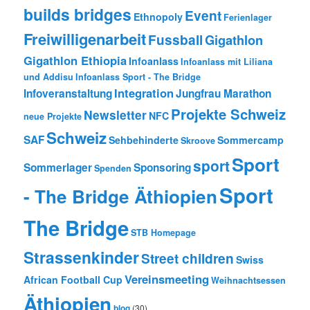
builds bridges
Event
Ethnopoly
Ferienlager
Freiwilligenarbeit
Fussball
Gigathlon
Gigathlon Ethiopia
Infoanlass
Infoanlass mit Liliana
und Addisu
Infoanlass Sport - The Bridge
Integration
Infoveranstaltung
Jungfrau Marathon
Projekte Schweiz
Newsletter
NFC
neue Projekte
Schweiz
SAF
Sehbehinderte
Sommercamp
Skroove
Sport
sport
Sommerlager
Sponsoring
Spenden
Sport
- The Bridge Äthiopien
The Bridge
STB Homepage
Strassenkinder
Street children
Swiss
Vereinsmeeting
African Football Cup
Weihnachtsessen
Äthiopien
blog
(30)