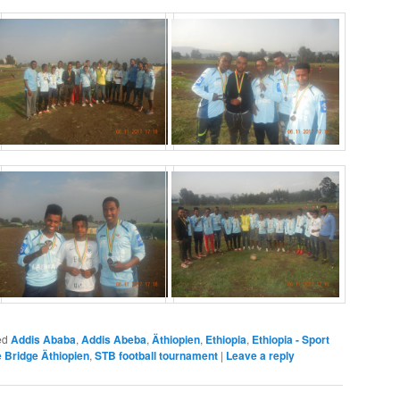
ed
Addis Ababa
,
Addis Abeba
,
Äthiopien
,
Ethiopia
,
Ethiopia - Sport
e Bridge Äthiopien
,
STB football tournament
|
Leave a reply