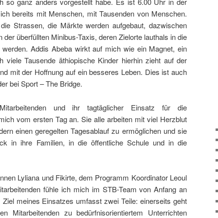
ch so ganz anders vorgestellt habe. Es ist 6.00 Uhr in der
 sich bereits mit Menschen, mit Tausenden von Menschen.
 die Strassen, die Märkte werden aufgebaut, dazwischen
er überfüllten Minibus-Taxis, deren Zielorte lauthals in die
n werden. Addis Abeba wirkt auf mich wie ein Magnet, ein
h viele Tausende äthiopische Kinder hierhin zieht auf der
d mit der Hoffnung auf ein besseres Leben. Dies ist auch
der bei Sport – The Bridge.
itarbeitenden und ihr tagtäglicher Einsatz für die
ich vom ersten Tag an. Sie alle arbeiten mit viel Herzblut
rn einen geregelten Tagesablauf zu ermöglichen und sie
ck in ihre Familien, in die öffentliche Schule und in die
en Lyliana und Fikirte, dem Programm Koordinator Leoul
Mitarbeitenden fühle ich mich im STB-Team von Anfang an
Ziel meines Einsatzes umfasst zwei Teile: einerseits geht
Mitarbeitenden zu bedürfnisorientiertem Unterrichten