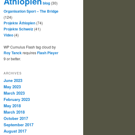
Äthiopien
blog
(30)
Organisation Sport – The Bridge
(124)
Projekte Äthiopien
(74)
Projekte Schweiz
(41)
Video
(4)
WP Cumulus Flash tag cloud by
Roy Tanck
requires
Flash Player
9 or better.
ARCHIVES
June 2023
May 2023
March 2023
February 2023
May 2018
March 2018
October 2017
September 2017
August 2017