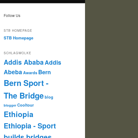
Follow Us
STB HOMEPAGE
STB Homepage
SCHLAGWOLKE
Addis Ababa
Addis
Abeba
Bern
Awards
Bern Sport -
The Bridge
blog
Cooltour
blogger
Ethiopia
Ethiopia - Sport
builds bridges