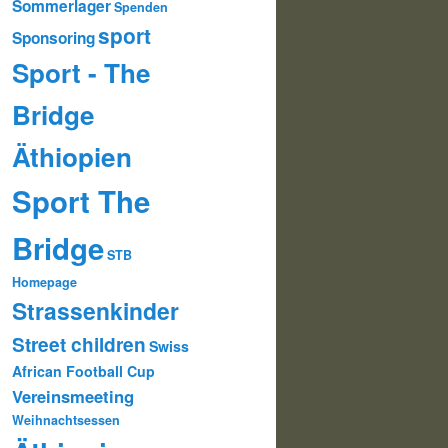
Sommerlager
Spenden
sport
Sponsoring
Sport - The
Bridge
Äthiopien
Sport The
Bridge
STB
Homepage
Strassenkinder
Street children
Swiss
African Football Cup
Vereinsmeeting
Weihnachtsessen