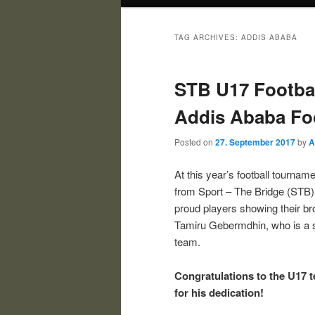
TAG ARCHIVES:
ADDIS ABABA
STB U17 Footbal
Addis Ababa Fo
Posted on
27. September 2017
by
A
At this year’s football tourna
from Sport – The Bridge (STB) 
proud players showing their bro
Tamiru Gebermdhin, who is a s
team.
Congratulations to the U17 t
for his dedication!