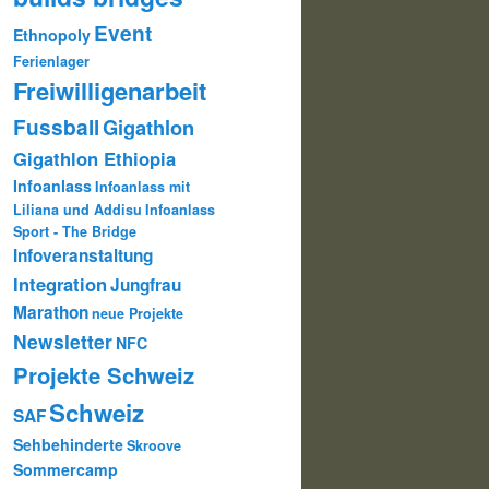
Event
Ethnopoly
Ferienlager
Freiwilligenarbeit
Fussball
Gigathlon
Gigathlon Ethiopia
Infoanlass
Infoanlass mit
Liliana und Addisu
Infoanlass
Sport - The Bridge
Infoveranstaltung
Integration
Jungfrau
Marathon
neue Projekte
Newsletter
NFC
Projekte Schweiz
Schweiz
SAF
Sehbehinderte
Skroove
Sommercamp