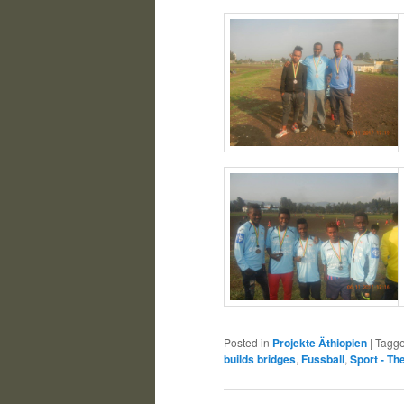
Posted in
Projekte Äthiopien
|
Tagg
builds bridges
,
Fussball
,
Sport - Th