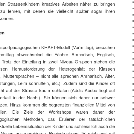
den Strassenkindern kreatives Arbeiten näher zu bringen
n zu lehren, mit denen sie vielleicht später sogar ihren
können.
en
portpädagogischen KRAFT-Modell (Vormittag), besuchen
mittag abwechselnd die Fächer Amharisch, Englisch,
Trotz der Einteilung in zwei Niveau-Gruppen stehen die
sen Herausforderung der Heterogenität der Klassen
g, Muttersprachen – nicht alle sprechen Amharisch, Alter,
tungen, Leim schnüffeln, etc.). Zudem sind die Kinder oft
ht auf der Strasse kaum schlafen (Addis Abeba liegt auf
erkalt in der Nacht). Sie können sich daher nur schwer
itzen. Hinzu kommen die begrenzten finanziellen Mittel von
ialien. Die Ziele der Workshops waren daher der
ogischen Methoden, das Eruieren der tatsächlichen
ktuelle Lebenssituation der Kinder und schliesslich auch die
n Neues auszuprobieren. Beeindruckend für mich war mit