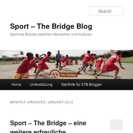
Sear
Sport – The Bridge Blog
Sport als Brücke zwischen Menschen und Kulturen
Main menu
Home
Unterstützung
Starthilfe für STB Blogger
Skip to primary content
Skip to secondary content
MONTHLY ARCHIVES:
JANUARY 2012
Sport – The Bridge – eine
weitere erfreuliche