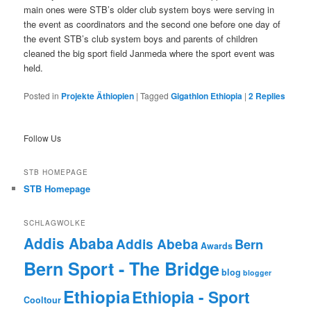
main ones were STB’s older club system boys were serving in
the event as coordinators and the second one before one day of
the event STB’s club system boys and parents of children
cleaned the big sport field Janmeda where the sport event was
held.
Posted in
Projekte Äthiopien
|
Tagged
Gigathlon Ethiopia
|
2
Replies
Follow Us
STB HOMEPAGE
STB Homepage
SCHLAGWOLKE
Addis Ababa
Addis Abeba
Bern
Awards
Bern Sport - The Bridge
blog
blogger
Ethiopia
Ethiopia - Sport
Cooltour