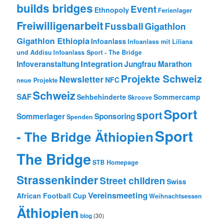
builds bridges
Event
Ethnopoly
Ferienlager
Freiwilligenarbeit
Fussball
Gigathlon
Gigathlon Ethiopia
Infoanlass
Infoanlass mit Liliana
und Addisu
Infoanlass Sport - The Bridge
Integration
Infoveranstaltung
Jungfrau Marathon
Projekte Schweiz
Newsletter
NFC
neue Projekte
Schweiz
SAF
Sehbehinderte
Sommercamp
Skroove
Sport
sport
Sommerlager
Sponsoring
Spenden
Sport
- The Bridge Äthiopien
The Bridge
STB Homepage
Strassenkinder
Street children
Swiss
Vereinsmeeting
African Football Cup
Weihnachtsessen
Äthiopien
blog
(30)