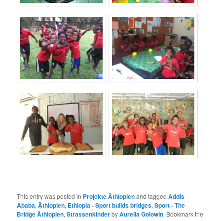
This entry was posted in
Projekte Äthiopien
and tagged
Addis
Ababa
,
Äthiopien
,
Ethiopia - Sport builds bridges
,
Sport - The
Bridge Äthiopien
,
Strassenkinder
by
Aurelia Golowin
. Bookmark the