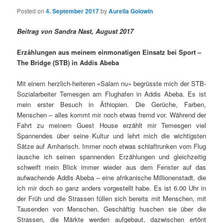
Posted on
4. September 2017
by
Aurelia Golowin
Beitrag von Sandra Nast, August 2017
Erzählungen aus meinem einmonatigen Einsatz bei Sport –
The Bridge (STB) in Addis Abeba
Mit einem herzlich-heiteren «Salam nu» begrüsste mich der STB-
Sozialarbeiter Temesgen am Flughafen in Addis Abeba. Es ist
mein erster Besuch in Äthiopien. Die Gerüche, Farben,
Menschen – alles kommt mir noch etwas fremd vor. Während der
Fahrt zu meinem Guest House erzählt mir Temesgen viel
Spannendes über seine Kultur und lehrt mich die wichtigsten
Sätze auf Amharisch. Immer noch etwas schlaftrunken vom Flug
lausche ich seinen spannenden Erzählungen und gleichzeitig
schweift mein Blick immer wieder aus dem Fenster auf das
aufwachende Addis Abeba – eine afrikanische Millionenstadt, die
ich mir doch so ganz anders vorgestellt habe. Es ist 6.00 Uhr in
der Früh und die Strassen füllen sich bereits mit Menschen, mit
Tausenden von Menschen. Geschäftig huschen sie über die
Strassen, die Märkte werden aufgebaut, dazwischen ertönt