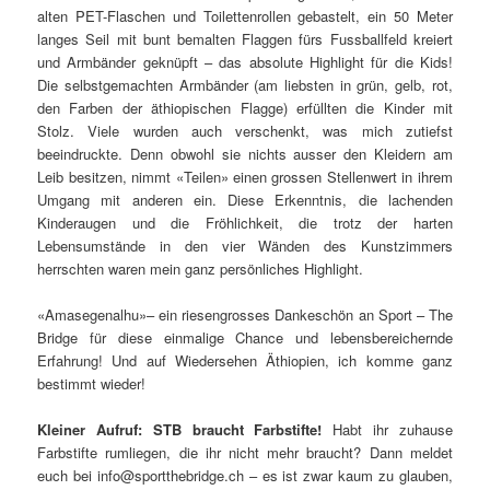
alten PET-Flaschen und Toilettenrollen gebastelt, ein 50 Meter
langes Seil mit bunt bemalten Flaggen fürs Fussballfeld kreiert
und Armbänder geknüpft – das absolute Highlight für die Kids!
Die selbstgemachten Armbänder (am liebsten in grün, gelb, rot,
den Farben der äthiopischen Flagge) erfüllten die Kinder mit
Stolz. Viele wurden auch verschenkt, was mich zutiefst
beeindruckte. Denn obwohl sie nichts ausser den Kleidern am
Leib besitzen, nimmt «Teilen» einen grossen Stellenwert in ihrem
Umgang mit anderen ein. Diese Erkenntnis, die lachenden
Kinderaugen und die Fröhlichkeit, die trotz der harten
Lebensumstände in den vier Wänden des Kunstzimmers
herrschten waren mein ganz persönliches Highlight.
«Amasegenalhu»– ein riesengrosses Dankeschön an Sport – The
Bridge für diese einmalige Chance und lebensbereichernde
Erfahrung! Und auf Wiedersehen Äthiopien, ich komme ganz
bestimmt wieder!
Kleiner Aufruf:
STB braucht Farbstifte!
Habt ihr zuhause
Farbstifte rumliegen, die ihr nicht mehr braucht? Dann meldet
euch bei info@sportthebridge.ch – es ist zwar kaum zu glauben,