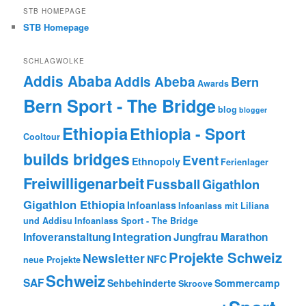
STB HOMEPAGE
STB Homepage
SCHLAGWOLKE
Addis Ababa
Addis Abeba
Bern
Awards
Bern Sport - The Bridge
blog
blogger
Ethiopia
Ethiopia - Sport
Cooltour
builds bridges
Event
Ethnopoly
Ferienlager
Freiwilligenarbeit
Fussball
Gigathlon
Gigathlon Ethiopia
Infoanlass
Infoanlass mit Liliana
und Addisu
Infoanlass Sport - The Bridge
Integration
Infoveranstaltung
Jungfrau Marathon
Projekte Schweiz
Newsletter
NFC
neue Projekte
Schweiz
SAF
Sehbehinderte
Sommercamp
Skroove