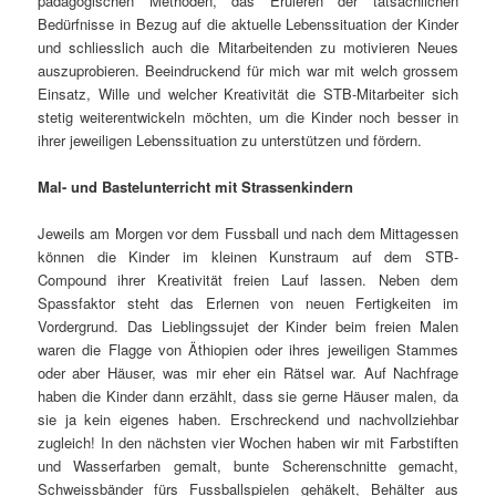
pädagogischen Methoden, das Eruieren der tatsächlichen
Bedürfnisse in Bezug auf die aktuelle Lebenssituation der Kinder
und schliesslich auch die Mitarbeitenden zu motivieren Neues
auszuprobieren. Beeindruckend für mich war mit welch grossem
Einsatz, Wille und welcher Kreativität die STB-Mitarbeiter sich
stetig weiterentwickeln möchten, um die Kinder noch besser in
ihrer jeweiligen Lebenssituation zu unterstützen und fördern.
Mal- und Bastelunterricht mit Strassenkindern
Jeweils am Morgen vor dem Fussball und nach dem Mittagessen
können die Kinder im kleinen Kunstraum auf dem STB-
Compound ihrer Kreativität freien Lauf lassen. Neben dem
Spassfaktor steht das Erlernen von neuen Fertigkeiten im
Vordergrund. Das Lieblingssujet der Kinder beim freien Malen
waren die Flagge von Äthiopien oder ihres jeweiligen Stammes
oder aber Häuser, was mir eher ein Rätsel war. Auf Nachfrage
haben die Kinder dann erzählt, dass sie gerne Häuser malen, da
sie ja kein eigenes haben. Erschreckend und nachvollziehbar
zugleich! In den nächsten vier Wochen haben wir mit Farbstiften
und Wasserfarben gemalt, bunte Scherenschnitte gemacht,
Schweissbänder fürs Fussballspielen gehäkelt, Behälter aus