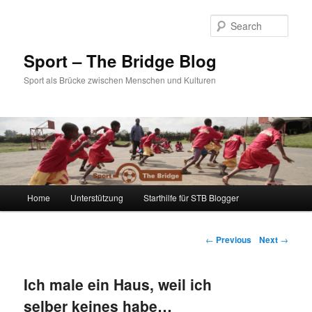
Sear
Sport – The Bridge Blog
Sport als Brücke zwischen Menschen und Kulturen
Main menu
Home
Unterstützung
Starthilfe für STB Blogger
Skip to primary content
Skip to secondary content
Post navigation
←
Previous
Next
→
Ich male ein Haus, weil ich
selber keines habe…