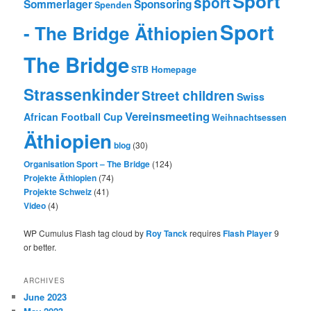
Sport
sport
Sommerlager
Sponsoring
Spenden
Sport
- The Bridge Äthiopien
The Bridge
STB Homepage
Strassenkinder
Street children
Swiss
Vereinsmeeting
African Football Cup
Weihnachtsessen
Äthiopien
blog
(30)
Organisation Sport – The Bridge
(124)
Projekte Äthiopien
(74)
Projekte Schweiz
(41)
Video
(4)
WP Cumulus Flash tag cloud by
Roy Tanck
requires
Flash Player
9
or better.
ARCHIVES
June 2023